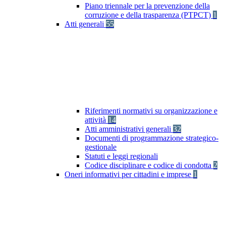
Piano triennale per la prevenzione della
corruzione e della trasparenza (PTPCT)
1
Atti generali
55
Riferimenti normativi su organizzazione e
attività
14
Atti amministrativi generali
32
Documenti di programmazione strategico-
gestionale
Statuti e leggi regionali
Codice disciplinare e codice di condotta
2
Oneri informativi per cittadini e imprese
1