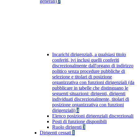
generali)
7
Incarichi dirigenziali, a qualsiasi titolo
conferiti, ivi inclusi quelli conferiti
discrezionalmente dall'organo di indirizzo
politico senza procedure pubbliche di
selezione e titolari di posizione
organizzativa con funzioni dirigenziali (da
pubblicare in tabelle che distinguano le
seguenti situazioni: dirigenti, dirigenti
individuati discrezionalmente, titolari di
posizione organizzativa con funzioni
dirigenziali)
4
Elenco posizioni dirigenziali discrezionali
Posti di funzione disponibili
Ruolo dirigenti
3
Dirigenti cessati
1