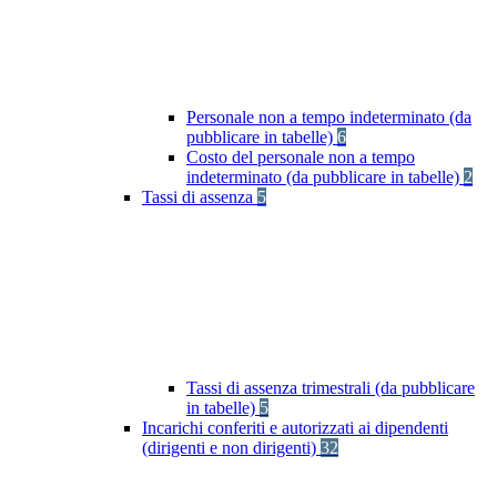
Personale non a tempo indeterminato (da
pubblicare in tabelle)
6
Costo del personale non a tempo
indeterminato (da pubblicare in tabelle)
2
Tassi di assenza
5
Tassi di assenza trimestrali (da pubblicare
in tabelle)
5
Incarichi conferiti e autorizzati ai dipendenti
(dirigenti e non dirigenti)
32