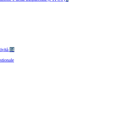
tività
14
stionale