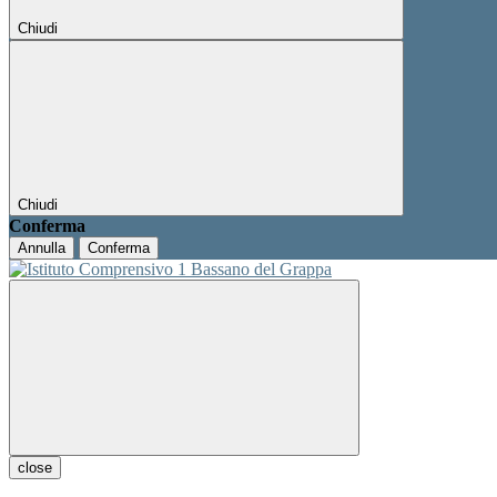
Chiudi
Chiudi
Conferma
Annulla
Conferma
close