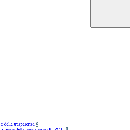
 e della trasparenza
2
rruzione e della trasparenza (PTPCT)
1