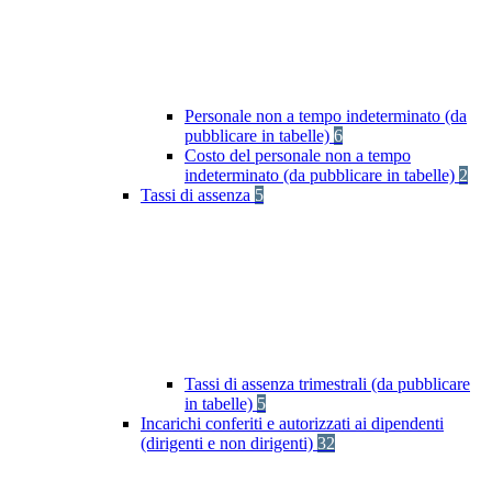
Personale non a tempo indeterminato (da
pubblicare in tabelle)
6
Costo del personale non a tempo
indeterminato (da pubblicare in tabelle)
2
Tassi di assenza
5
Tassi di assenza trimestrali (da pubblicare
in tabelle)
5
Incarichi conferiti e autorizzati ai dipendenti
(dirigenti e non dirigenti)
32