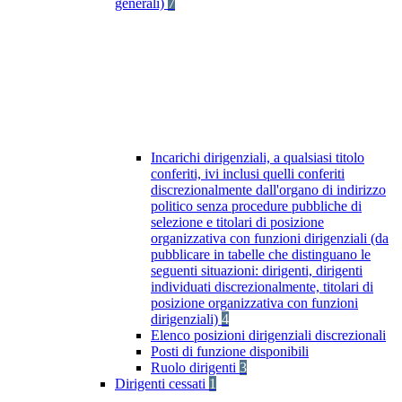
generali)
7
Incarichi dirigenziali, a qualsiasi titolo
conferiti, ivi inclusi quelli conferiti
discrezionalmente dall'organo di indirizzo
politico senza procedure pubbliche di
selezione e titolari di posizione
organizzativa con funzioni dirigenziali (da
pubblicare in tabelle che distinguano le
seguenti situazioni: dirigenti, dirigenti
individuati discrezionalmente, titolari di
posizione organizzativa con funzioni
dirigenziali)
4
Elenco posizioni dirigenziali discrezionali
Posti di funzione disponibili
Ruolo dirigenti
3
Dirigenti cessati
1