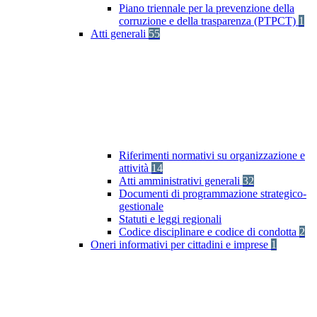
Piano triennale per la prevenzione della
corruzione e della trasparenza (PTPCT)
1
Atti generali
55
Riferimenti normativi su organizzazione e
attività
14
Atti amministrativi generali
32
Documenti di programmazione strategico-
gestionale
Statuti e leggi regionali
Codice disciplinare e codice di condotta
2
Oneri informativi per cittadini e imprese
1