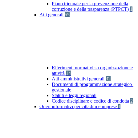
Piano triennale per la prevenzione della
corruzione e della trasparenza (PTPCT)
1
Atti generali
55
Riferimenti normativi su organizzazione e
attività
14
Atti amministrativi generali
32
Documenti di programmazione strategico-
gestionale
Statuti e leggi regionali
Codice disciplinare e codice di condotta
2
Oneri informativi per cittadini e imprese
1