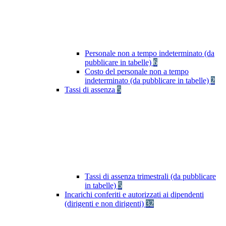
Personale non a tempo indeterminato (da
pubblicare in tabelle)
6
Costo del personale non a tempo
indeterminato (da pubblicare in tabelle)
2
Tassi di assenza
5
Tassi di assenza trimestrali (da pubblicare
in tabelle)
5
Incarichi conferiti e autorizzati ai dipendenti
(dirigenti e non dirigenti)
32