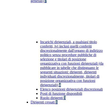
generali)
7
Incarichi dirigenziali, a qualsiasi titolo
conferiti, ivi inclusi quelli conferiti
discrezionalmente dall'organo di indirizzo
politico senza procedure pubbliche di
selezione e titolari di posizione
organizzativa con funzioni dirigenziali (da
pubblicare in tabelle che distinguano le
seguenti situazioni: dirigenti, dirigenti
individuati discrezionalmente, titolari di
posizione organizzativa con funzioni
dirigenziali)
4
Elenco posizioni dirigenziali discrezionali
Posti di funzione disponibili
Ruolo dirigenti
3
Dirigenti cessati
1