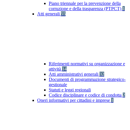
Piano triennale per la prevenzione della
corruzione e della trasparenza (PTPCT)
1
Atti generali
55
Riferimenti normativi su organizzazione e
attività
14
Atti amministrativi generali
32
Documenti di programmazione strategico-
gestionale
Statuti e leggi regionali
Codice disciplinare e codice di condotta
2
Oneri informativi per cittadini e imprese
1