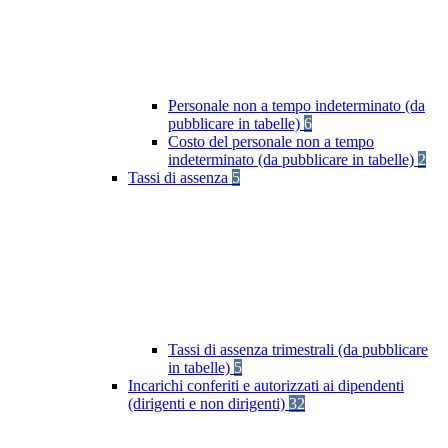
Personale non a tempo indeterminato (da
pubblicare in tabelle)
6
Costo del personale non a tempo
indeterminato (da pubblicare in tabelle)
2
Tassi di assenza
5
Tassi di assenza trimestrali (da pubblicare
in tabelle)
5
Incarichi conferiti e autorizzati ai dipendenti
(dirigenti e non dirigenti)
32