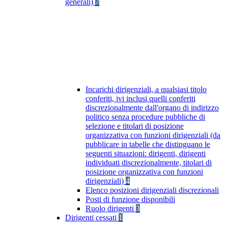
generali)
7
Incarichi dirigenziali, a qualsiasi titolo
conferiti, ivi inclusi quelli conferiti
discrezionalmente dall'organo di indirizzo
politico senza procedure pubbliche di
selezione e titolari di posizione
organizzativa con funzioni dirigenziali (da
pubblicare in tabelle che distinguano le
seguenti situazioni: dirigenti, dirigenti
individuati discrezionalmente, titolari di
posizione organizzativa con funzioni
dirigenziali)
4
Elenco posizioni dirigenziali discrezionali
Posti di funzione disponibili
Ruolo dirigenti
3
Dirigenti cessati
1