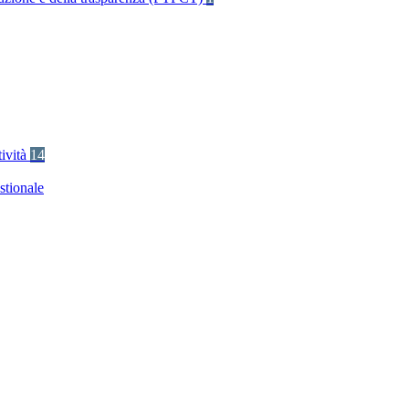
tività
14
stionale