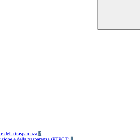
 e della trasparenza
2
rruzione e della trasparenza (PTPCT)
1