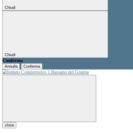
Chiudi
Chiudi
Conferma
Annulla
Conferma
close