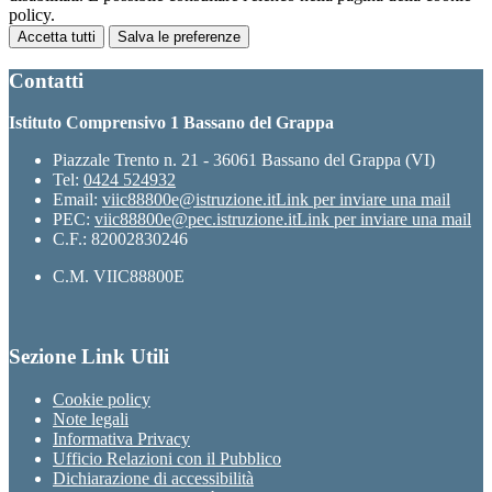
policy.
Accetta tutti
Salva le preferenze
Contatti
Istituto Comprensivo 1 Bassano del Grappa
Piazzale Trento n. 21 - 36061 Bassano del Grappa (VI)
Tel:
0424 524932
Email:
viic88800e@istruzione.it
Link per inviare una mail
PEC:
viic88800e@pec.istruzione.it
Link per inviare una mail
C.F.: 82002830246
C.M. VIIC88800E
Sezione Link Utili
Cookie policy
Note legali
Informativa Privacy
Ufficio Relazioni con il Pubblico
Dichiarazione di accessibilità