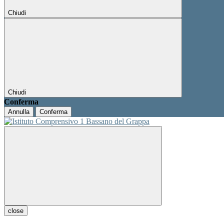
Chiudi
Chiudi
Conferma
Annulla
Conferma
close