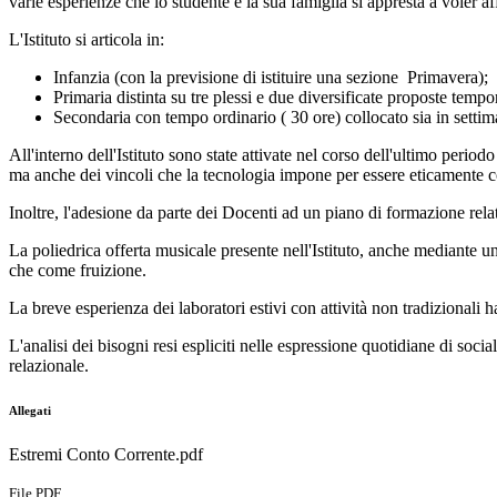
varie esperienze che lo studente e la sua famiglia si appresta a voler af
L'Istituto si articola in:
Infanzia (con la previsione di istituire una sezione Primavera);
Primaria distinta su tre plessi e due diversificate proposte tem
Secondaria con tempo ordinario ( 30 ore) collocato sia in settim
All'interno dell'Istituto sono state attivate nel corso dell'ultimo peri
ma anche dei vincoli che la tecnologia impone per essere eticamente 
Inoltre, l'adesione da parte dei Docenti ad un piano di formazione rel
La poliedrica offerta musicale presente nell'Istituto, anche mediante u
che come fruizione.
La breve esperienza dei laboratori estivi con attività non tradizionali 
L'analisi dei bisogni resi espliciti nelle espressione quotidiane di soci
relazionale.
Allegati
Estremi Conto Corrente.pdf
File PDF