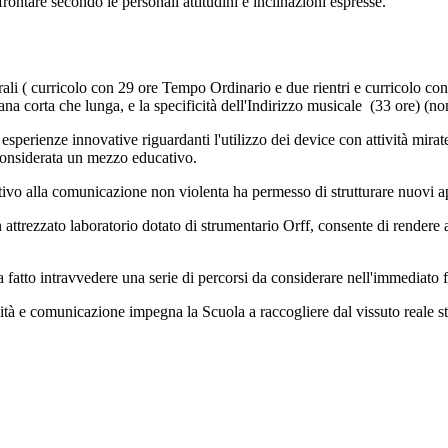
frontare secondo le personali attitudini e inclinazioni espresse.
porali ( curricolo con 29 ore Tempo Ordinario e due rientri e curricolo c
ana corta che lunga, e la specificità dell'Indirizzo musicale (33 ore) (n
odo esperienze innovative riguardanti l'utilizzo dei device con attività mi
considerata un mezzo educativo.
ativo alla comunicazione non violenta ha permesso di strutturare nuovi a
n attrezzato laboratorio dotato di strumentario Orff, consente di render
ha fatto intravvedere una serie di percorsi da considerare nell'immediato f
alità e comunicazione impegna la Scuola a raccogliere dal vissuto reale st