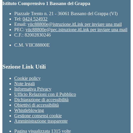
Istituto Comprensivo 1 Bassano del Grappa
Piazzale Trento n. 21 - 36061 Bassano del Grappa (VI)
Tel:
0424 524932
Email:
viic88800e@istruzione.it
Link per inviare una mail
PEC:
viic88800e@pec.istruzione.it
Link per inviare una mail
C.F.: 82002830246
C.M. VIIC88800E
Sezione Link Utili
Cookie policy
Note legali
Informativa Privacy
Ufficio Relazioni con il Pubblico
Dichiarazione di accessibilità
Obiettivi di accessibilità
Whistleblowing
Gestione consensi cookie
Amministrazione trasparente
Pagina visualizzata
1315
volte