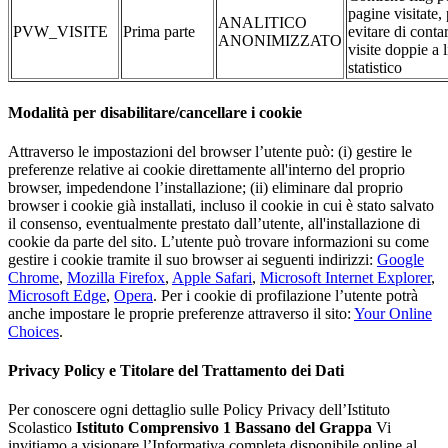
pagine visitate,
ANALITICO
PVW_VISITE
Prima parte
evitare di conta
ANONIMIZZATO
visite doppie a l
statistico
Modalità per disabilitare/cancellare i cookie
Attraverso le impostazioni del browser l’utente può: (i) gestire le
preferenze relative ai cookie direttamente all'interno del proprio
browser, impedendone l’installazione; (ii) eliminare dal proprio
browser i cookie già installati, incluso il cookie in cui è stato salvato
il consenso, eventualmente prestato dall’utente, all'installazione di
cookie da parte del sito. L’utente può trovare informazioni su come
gestire i cookie tramite il suo browser ai seguenti indirizzi:
Google
Chrome
,
Mozilla Firefox
,
Apple Safari
,
Microsoft Internet Explorer
,
Microsoft Edge
,
Opera
. Per i cookie di profilazione l’utente potrà
anche impostare le proprie preferenze attraverso il sito:
Your Online
Choices
.
Privacy Policy e Titolare del Trattamento dei Dati
Per conoscere ogni dettaglio sulle Policy Privacy dell’Istituto
Scolastico
Istituto Comprensivo 1 Bassano del Grappa
Vi
invitiamo a visionare l’Informativa completa disponibile online al