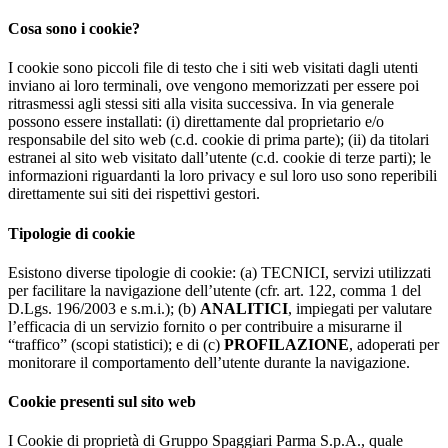
Cosa sono i cookie?
I cookie sono piccoli file di testo che i siti web visitati dagli utenti
inviano ai loro terminali, ove vengono memorizzati per essere poi
ritrasmessi agli stessi siti alla visita successiva. In via generale
possono essere installati: (i) direttamente dal proprietario e/o
responsabile del sito web (c.d. cookie di prima parte); (ii) da titolari
estranei al sito web visitato dall’utente (c.d. cookie di terze parti); le
informazioni riguardanti la loro privacy e sul loro uso sono reperibili
direttamente sui siti dei rispettivi gestori.
Tipologie di cookie
Esistono diverse tipologie di cookie: (a) TECNICI, servizi utilizzati
per facilitare la navigazione dell’utente (cfr. art. 122, comma 1 del
D.Lgs. 196/2003 e s.m.i.); (b)
ANALITICI
, impiegati per valutare
l’efficacia di un servizio fornito o per contribuire a misurarne il
“traffico” (scopi statistici); e di (c)
PROFILAZIONE
, adoperati per
monitorare il comportamento dell’utente durante la navigazione.
Cookie presenti sul sito web
I Cookie di proprietà di Gruppo Spaggiari Parma S.p.A., quale