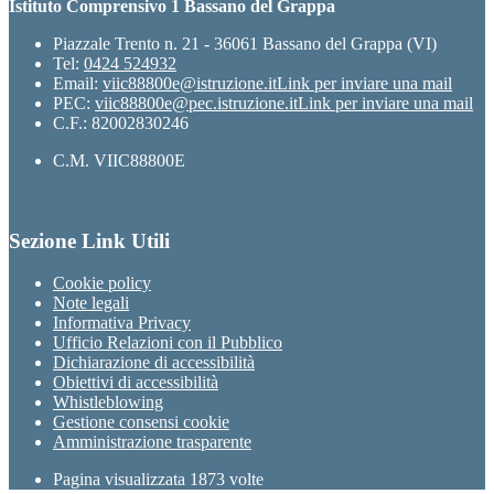
Istituto Comprensivo 1 Bassano del Grappa
Piazzale Trento n. 21 - 36061 Bassano del Grappa (VI)
Tel:
0424 524932
Email:
viic88800e@istruzione.it
Link per inviare una mail
PEC:
viic88800e@pec.istruzione.it
Link per inviare una mail
C.F.: 82002830246
C.M. VIIC88800E
Sezione Link Utili
Cookie policy
Note legali
Informativa Privacy
Ufficio Relazioni con il Pubblico
Dichiarazione di accessibilità
Obiettivi di accessibilità
Whistleblowing
Gestione consensi cookie
Amministrazione trasparente
Pagina visualizzata
1873
volte