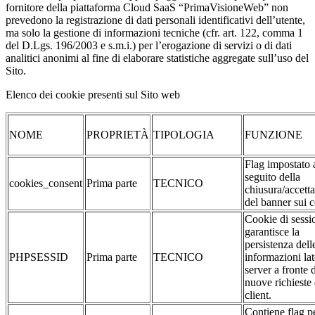
fornitore della piattaforma Cloud SaaS “PrimaVisioneWeb” non
prevedono la registrazione di dati personali identificativi dell’utente,
ma solo la gestione di informazioni tecniche (cfr. art. 122, comma 1
del D.Lgs. 196/2003 e s.m.i.) per l’erogazione di servizi o di dati
analitici anonimi al fine di elaborare statistiche aggregate sull’uso del
Sito.
Elenco dei cookie presenti sul Sito web
NOME
PROPRIETÀ
TIPOLOGIA
FUNZIONE
Flag impostato 
seguito della
cookies_consent
Prima parte
TECNICO
chiusura/accett
del banner sui 
Cookie di sessi
garantisce la
persistenza dell
PHPSESSID
Prima parte
TECNICO
informazioni la
server a fronte 
nuove richieste 
client.
Contiene flag pe