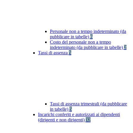
Personale non a tempo indeterminato (da
pubblicare in tabelle)
6
Costo del personale non a tempo
indeterminato (da pubblicare in tabelle)
2
Tassi di assenza
5
Tassi di assenza trimestrali (da pubblicare
in tabelle)
5
Incarichi conferiti e autorizzati ai dipendenti
(dirigenti e non dirigenti)
32