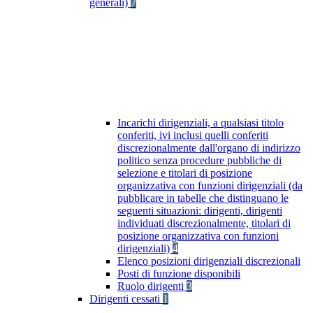
generali)
7
Incarichi dirigenziali, a qualsiasi titolo
conferiti, ivi inclusi quelli conferiti
discrezionalmente dall'organo di indirizzo
politico senza procedure pubbliche di
selezione e titolari di posizione
organizzativa con funzioni dirigenziali (da
pubblicare in tabelle che distinguano le
seguenti situazioni: dirigenti, dirigenti
individuati discrezionalmente, titolari di
posizione organizzativa con funzioni
dirigenziali)
4
Elenco posizioni dirigenziali discrezionali
Posti di funzione disponibili
Ruolo dirigenti
3
Dirigenti cessati
1