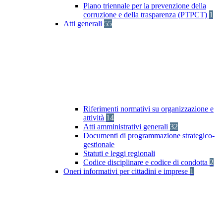
Piano triennale per la prevenzione della
corruzione e della trasparenza (PTPCT)
1
Atti generali
55
Riferimenti normativi su organizzazione e
attività
14
Atti amministrativi generali
32
Documenti di programmazione strategico-
gestionale
Statuti e leggi regionali
Codice disciplinare e codice di condotta
2
Oneri informativi per cittadini e imprese
1