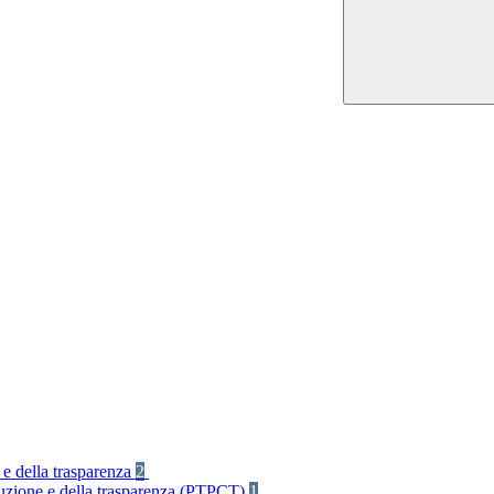
 e della trasparenza
2
rruzione e della trasparenza (PTPCT)
1