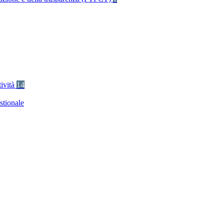
tività
14
stionale