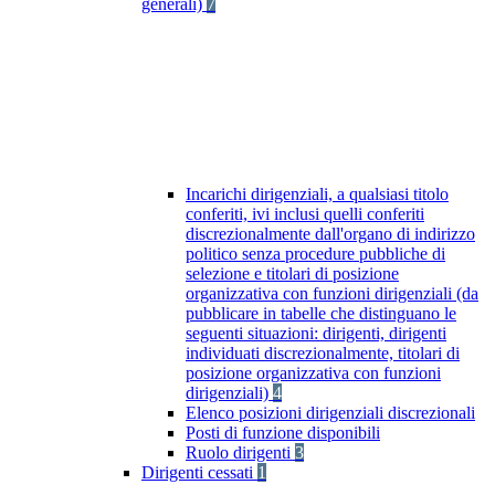
generali)
7
Incarichi dirigenziali, a qualsiasi titolo
conferiti, ivi inclusi quelli conferiti
discrezionalmente dall'organo di indirizzo
politico senza procedure pubbliche di
selezione e titolari di posizione
organizzativa con funzioni dirigenziali (da
pubblicare in tabelle che distinguano le
seguenti situazioni: dirigenti, dirigenti
individuati discrezionalmente, titolari di
posizione organizzativa con funzioni
dirigenziali)
4
Elenco posizioni dirigenziali discrezionali
Posti di funzione disponibili
Ruolo dirigenti
3
Dirigenti cessati
1