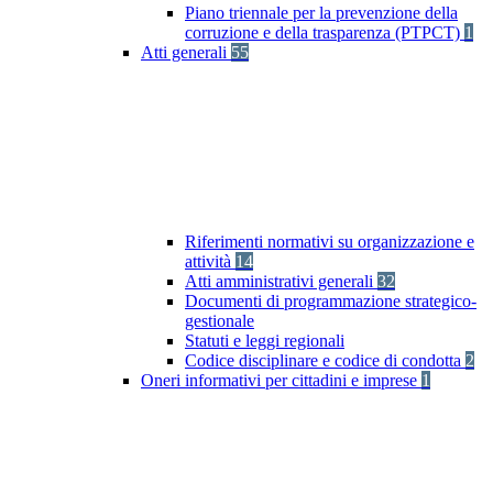
Piano triennale per la prevenzione della
corruzione e della trasparenza (PTPCT)
1
Atti generali
55
Riferimenti normativi su organizzazione e
attività
14
Atti amministrativi generali
32
Documenti di programmazione strategico-
gestionale
Statuti e leggi regionali
Codice disciplinare e codice di condotta
2
Oneri informativi per cittadini e imprese
1