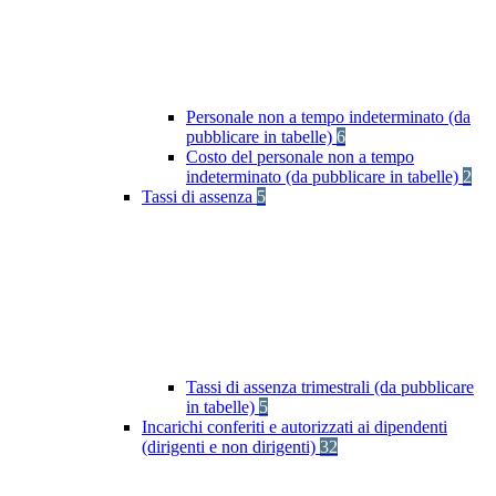
Personale non a tempo indeterminato (da
pubblicare in tabelle)
6
Costo del personale non a tempo
indeterminato (da pubblicare in tabelle)
2
Tassi di assenza
5
Tassi di assenza trimestrali (da pubblicare
in tabelle)
5
Incarichi conferiti e autorizzati ai dipendenti
(dirigenti e non dirigenti)
32