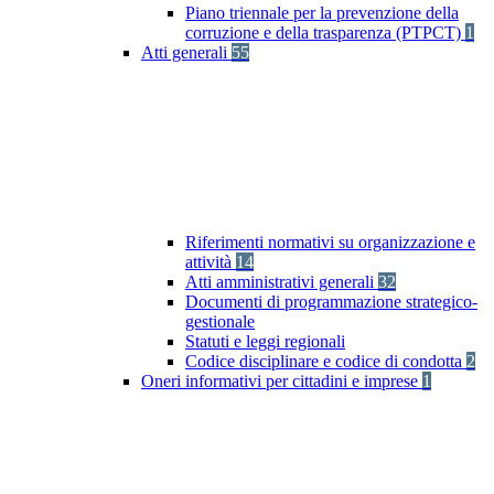
Piano triennale per la prevenzione della
corruzione e della trasparenza (PTPCT)
1
Atti generali
55
Riferimenti normativi su organizzazione e
attività
14
Atti amministrativi generali
32
Documenti di programmazione strategico-
gestionale
Statuti e leggi regionali
Codice disciplinare e codice di condotta
2
Oneri informativi per cittadini e imprese
1