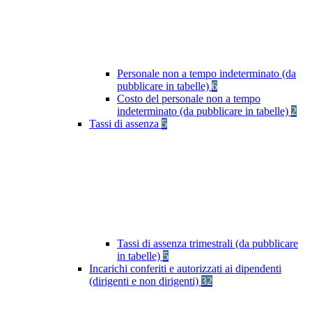
Personale non a tempo indeterminato (da
pubblicare in tabelle)
6
Costo del personale non a tempo
indeterminato (da pubblicare in tabelle)
2
Tassi di assenza
5
Tassi di assenza trimestrali (da pubblicare
in tabelle)
5
Incarichi conferiti e autorizzati ai dipendenti
(dirigenti e non dirigenti)
32