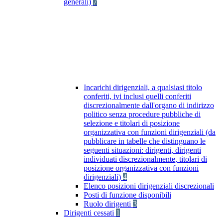
generali)
7
Incarichi dirigenziali, a qualsiasi titolo
conferiti, ivi inclusi quelli conferiti
discrezionalmente dall'organo di indirizzo
politico senza procedure pubbliche di
selezione e titolari di posizione
organizzativa con funzioni dirigenziali (da
pubblicare in tabelle che distinguano le
seguenti situazioni: dirigenti, dirigenti
individuati discrezionalmente, titolari di
posizione organizzativa con funzioni
dirigenziali)
4
Elenco posizioni dirigenziali discrezionali
Posti di funzione disponibili
Ruolo dirigenti
3
Dirigenti cessati
1