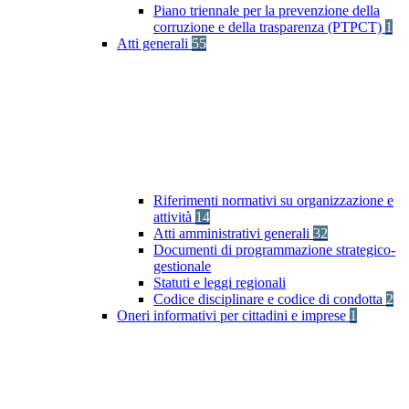
Piano triennale per la prevenzione della
corruzione e della trasparenza (PTPCT)
1
Atti generali
55
Riferimenti normativi su organizzazione e
attività
14
Atti amministrativi generali
32
Documenti di programmazione strategico-
gestionale
Statuti e leggi regionali
Codice disciplinare e codice di condotta
2
Oneri informativi per cittadini e imprese
1