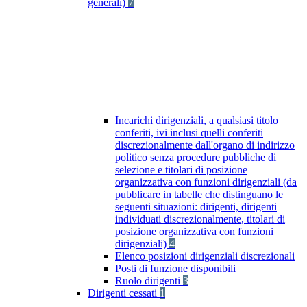
generali)
7
Incarichi dirigenziali, a qualsiasi titolo
conferiti, ivi inclusi quelli conferiti
discrezionalmente dall'organo di indirizzo
politico senza procedure pubbliche di
selezione e titolari di posizione
organizzativa con funzioni dirigenziali (da
pubblicare in tabelle che distinguano le
seguenti situazioni: dirigenti, dirigenti
individuati discrezionalmente, titolari di
posizione organizzativa con funzioni
dirigenziali)
4
Elenco posizioni dirigenziali discrezionali
Posti di funzione disponibili
Ruolo dirigenti
3
Dirigenti cessati
1