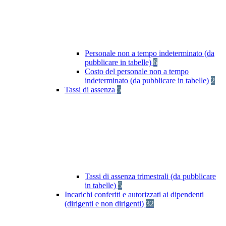
Personale non a tempo indeterminato (da
pubblicare in tabelle)
6
Costo del personale non a tempo
indeterminato (da pubblicare in tabelle)
2
Tassi di assenza
5
Tassi di assenza trimestrali (da pubblicare
in tabelle)
5
Incarichi conferiti e autorizzati ai dipendenti
(dirigenti e non dirigenti)
32