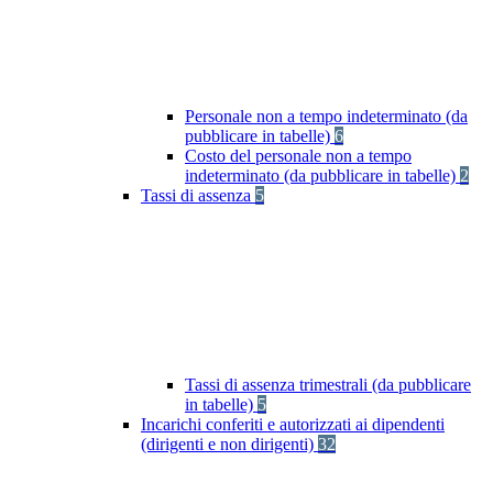
Personale non a tempo indeterminato (da
pubblicare in tabelle)
6
Costo del personale non a tempo
indeterminato (da pubblicare in tabelle)
2
Tassi di assenza
5
Tassi di assenza trimestrali (da pubblicare
in tabelle)
5
Incarichi conferiti e autorizzati ai dipendenti
(dirigenti e non dirigenti)
32