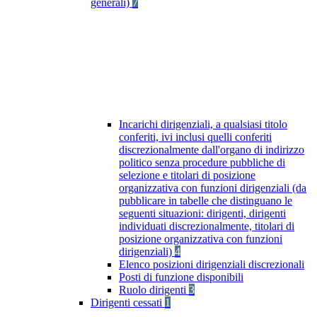
generali)
7
Incarichi dirigenziali, a qualsiasi titolo
conferiti, ivi inclusi quelli conferiti
discrezionalmente dall'organo di indirizzo
politico senza procedure pubbliche di
selezione e titolari di posizione
organizzativa con funzioni dirigenziali (da
pubblicare in tabelle che distinguano le
seguenti situazioni: dirigenti, dirigenti
individuati discrezionalmente, titolari di
posizione organizzativa con funzioni
dirigenziali)
4
Elenco posizioni dirigenziali discrezionali
Posti di funzione disponibili
Ruolo dirigenti
3
Dirigenti cessati
1