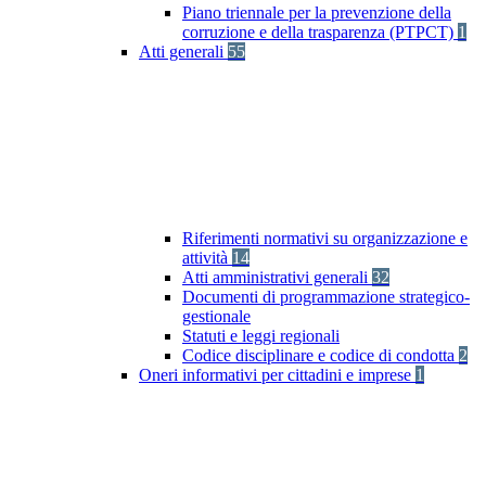
Piano triennale per la prevenzione della
corruzione e della trasparenza (PTPCT)
1
Atti generali
55
Riferimenti normativi su organizzazione e
attività
14
Atti amministrativi generali
32
Documenti di programmazione strategico-
gestionale
Statuti e leggi regionali
Codice disciplinare e codice di condotta
2
Oneri informativi per cittadini e imprese
1