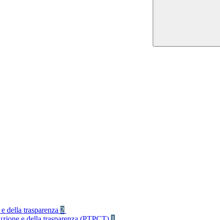
 e della trasparenza
2
rruzione e della trasparenza (PTPCT)
1