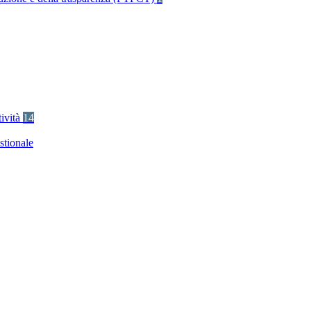
tività
14
stionale