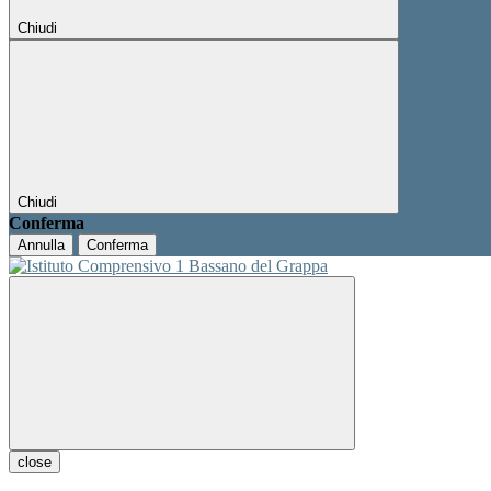
Chiudi
Chiudi
Conferma
Annulla
Conferma
close