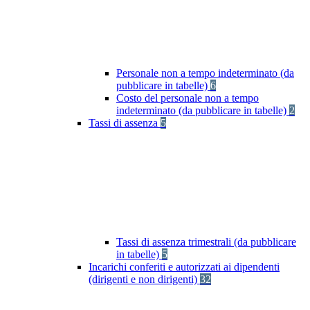
Personale non a tempo indeterminato (da
pubblicare in tabelle)
6
Costo del personale non a tempo
indeterminato (da pubblicare in tabelle)
2
Tassi di assenza
5
Tassi di assenza trimestrali (da pubblicare
in tabelle)
5
Incarichi conferiti e autorizzati ai dipendenti
(dirigenti e non dirigenti)
32