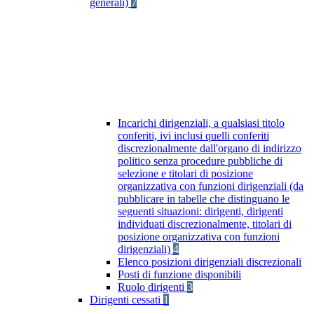
generali)
7
Incarichi dirigenziali, a qualsiasi titolo
conferiti, ivi inclusi quelli conferiti
discrezionalmente dall'organo di indirizzo
politico senza procedure pubbliche di
selezione e titolari di posizione
organizzativa con funzioni dirigenziali (da
pubblicare in tabelle che distinguano le
seguenti situazioni: dirigenti, dirigenti
individuati discrezionalmente, titolari di
posizione organizzativa con funzioni
dirigenziali)
4
Elenco posizioni dirigenziali discrezionali
Posti di funzione disponibili
Ruolo dirigenti
3
Dirigenti cessati
1