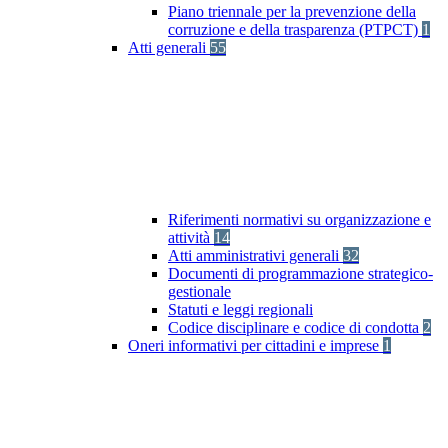
Piano triennale per la prevenzione della
corruzione e della trasparenza (PTPCT)
1
Atti generali
55
Riferimenti normativi su organizzazione e
attività
14
Atti amministrativi generali
32
Documenti di programmazione strategico-
gestionale
Statuti e leggi regionali
Codice disciplinare e codice di condotta
2
Oneri informativi per cittadini e imprese
1