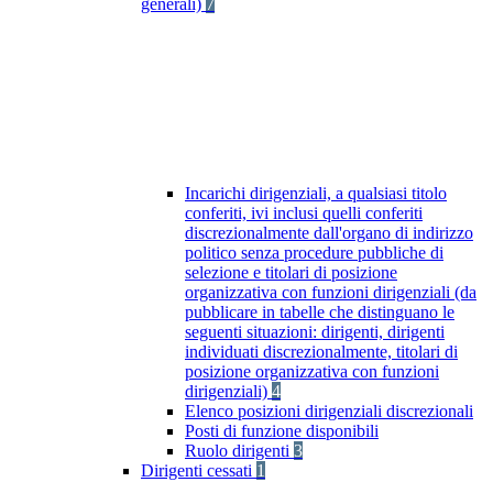
generali)
7
Incarichi dirigenziali, a qualsiasi titolo
conferiti, ivi inclusi quelli conferiti
discrezionalmente dall'organo di indirizzo
politico senza procedure pubbliche di
selezione e titolari di posizione
organizzativa con funzioni dirigenziali (da
pubblicare in tabelle che distinguano le
seguenti situazioni: dirigenti, dirigenti
individuati discrezionalmente, titolari di
posizione organizzativa con funzioni
dirigenziali)
4
Elenco posizioni dirigenziali discrezionali
Posti di funzione disponibili
Ruolo dirigenti
3
Dirigenti cessati
1