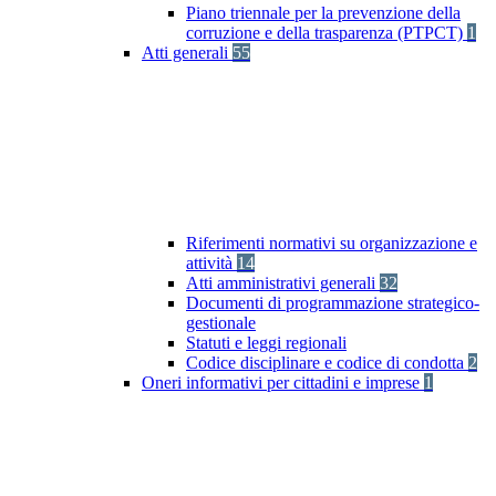
Piano triennale per la prevenzione della
corruzione e della trasparenza (PTPCT)
1
Atti generali
55
Riferimenti normativi su organizzazione e
attività
14
Atti amministrativi generali
32
Documenti di programmazione strategico-
gestionale
Statuti e leggi regionali
Codice disciplinare e codice di condotta
2
Oneri informativi per cittadini e imprese
1