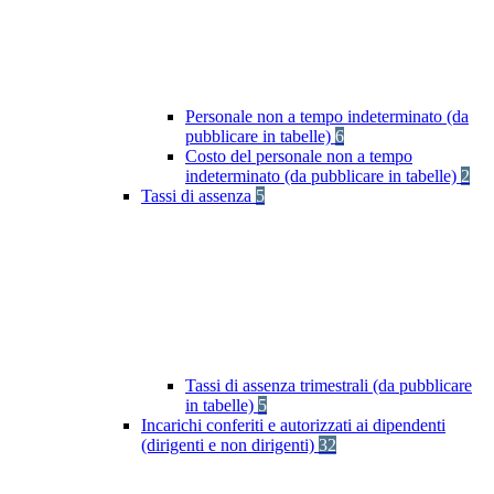
Personale non a tempo indeterminato (da
pubblicare in tabelle)
6
Costo del personale non a tempo
indeterminato (da pubblicare in tabelle)
2
Tassi di assenza
5
Tassi di assenza trimestrali (da pubblicare
in tabelle)
5
Incarichi conferiti e autorizzati ai dipendenti
(dirigenti e non dirigenti)
32