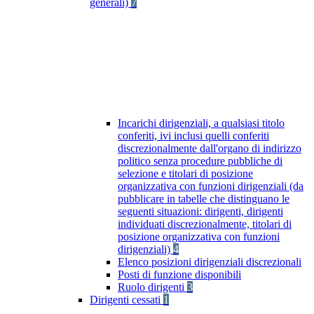
generali)
7
Incarichi dirigenziali, a qualsiasi titolo
conferiti, ivi inclusi quelli conferiti
discrezionalmente dall'organo di indirizzo
politico senza procedure pubbliche di
selezione e titolari di posizione
organizzativa con funzioni dirigenziali (da
pubblicare in tabelle che distinguano le
seguenti situazioni: dirigenti, dirigenti
individuati discrezionalmente, titolari di
posizione organizzativa con funzioni
dirigenziali)
4
Elenco posizioni dirigenziali discrezionali
Posti di funzione disponibili
Ruolo dirigenti
3
Dirigenti cessati
1