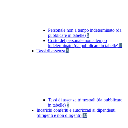
Personale non a tempo indeterminato (da
pubblicare in tabelle)
6
Costo del personale non a tempo
indeterminato (da pubblicare in tabelle)
2
Tassi di assenza
5
Tassi di assenza trimestrali (da pubblicare
in tabelle)
5
Incarichi conferiti e autorizzati ai dipendenti
(dirigenti e non dirigenti)
32