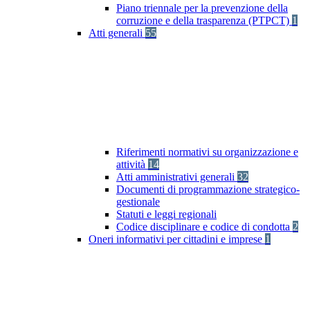
Piano triennale per la prevenzione della
corruzione e della trasparenza (PTPCT)
1
Atti generali
55
Riferimenti normativi su organizzazione e
attività
14
Atti amministrativi generali
32
Documenti di programmazione strategico-
gestionale
Statuti e leggi regionali
Codice disciplinare e codice di condotta
2
Oneri informativi per cittadini e imprese
1