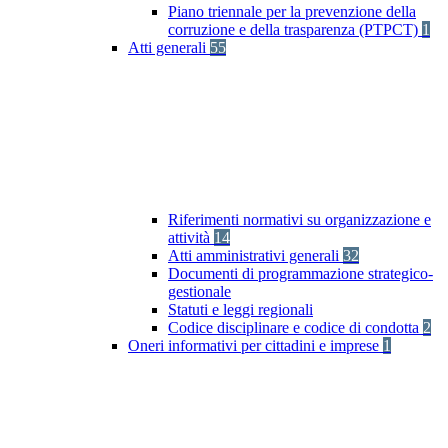
Piano triennale per la prevenzione della
corruzione e della trasparenza (PTPCT)
1
Atti generali
55
Riferimenti normativi su organizzazione e
attività
14
Atti amministrativi generali
32
Documenti di programmazione strategico-
gestionale
Statuti e leggi regionali
Codice disciplinare e codice di condotta
2
Oneri informativi per cittadini e imprese
1