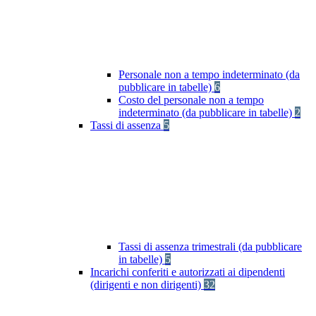
Personale non a tempo indeterminato (da
pubblicare in tabelle)
6
Costo del personale non a tempo
indeterminato (da pubblicare in tabelle)
2
Tassi di assenza
5
Tassi di assenza trimestrali (da pubblicare
in tabelle)
5
Incarichi conferiti e autorizzati ai dipendenti
(dirigenti e non dirigenti)
32