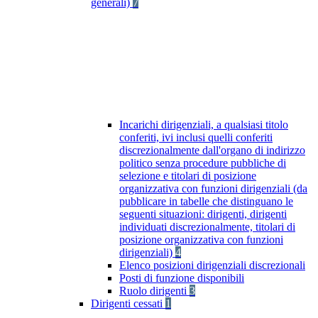
generali)
7
Incarichi dirigenziali, a qualsiasi titolo
conferiti, ivi inclusi quelli conferiti
discrezionalmente dall'organo di indirizzo
politico senza procedure pubbliche di
selezione e titolari di posizione
organizzativa con funzioni dirigenziali (da
pubblicare in tabelle che distinguano le
seguenti situazioni: dirigenti, dirigenti
individuati discrezionalmente, titolari di
posizione organizzativa con funzioni
dirigenziali)
4
Elenco posizioni dirigenziali discrezionali
Posti di funzione disponibili
Ruolo dirigenti
3
Dirigenti cessati
1