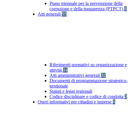
Piano triennale per la prevenzione della
corruzione e della trasparenza (PTPCT)
1
Atti generali
55
Riferimenti normativi su organizzazione e
attività
14
Atti amministrativi generali
32
Documenti di programmazione strategico-
gestionale
Statuti e leggi regionali
Codice disciplinare e codice di condotta
2
Oneri informativi per cittadini e imprese
1