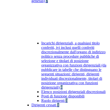
generali)
7
Incarichi dirigenziali, a qualsiasi titolo
conferiti, ivi inclusi quelli conferiti
discrezionalmente dall'organo di indirizzo
politico senza procedure pubbliche di
selezione e titolari di posizione
organizzativa con funzioni dirigenziali (da
pubblicare in tabelle che distinguano le
seguenti situazioni: dirigenti, dirigenti
individuati discrezionalmente, titolari di
posizione organizzativa con funzioni
dirigenziali)
4
Elenco posizioni dirigenziali discrezionali
Posti di funzione disponibili
Ruolo dirigenti
3
Dirigenti cessati
1