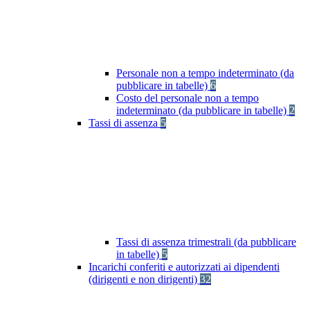
Personale non a tempo indeterminato (da
pubblicare in tabelle)
6
Costo del personale non a tempo
indeterminato (da pubblicare in tabelle)
2
Tassi di assenza
5
Tassi di assenza trimestrali (da pubblicare
in tabelle)
5
Incarichi conferiti e autorizzati ai dipendenti
(dirigenti e non dirigenti)
32