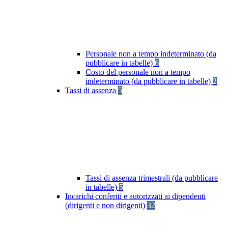
Personale non a tempo indeterminato (da
pubblicare in tabelle)
6
Costo del personale non a tempo
indeterminato (da pubblicare in tabelle)
2
Tassi di assenza
5
Tassi di assenza trimestrali (da pubblicare
in tabelle)
5
Incarichi conferiti e autorizzati ai dipendenti
(dirigenti e non dirigenti)
32