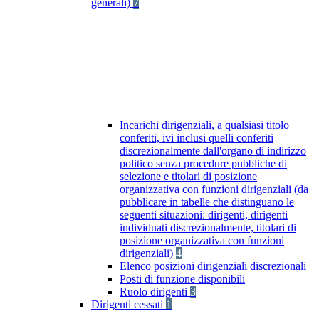
generali)
7
Incarichi dirigenziali, a qualsiasi titolo
conferiti, ivi inclusi quelli conferiti
discrezionalmente dall'organo di indirizzo
politico senza procedure pubbliche di
selezione e titolari di posizione
organizzativa con funzioni dirigenziali (da
pubblicare in tabelle che distinguano le
seguenti situazioni: dirigenti, dirigenti
individuati discrezionalmente, titolari di
posizione organizzativa con funzioni
dirigenziali)
4
Elenco posizioni dirigenziali discrezionali
Posti di funzione disponibili
Ruolo dirigenti
3
Dirigenti cessati
1