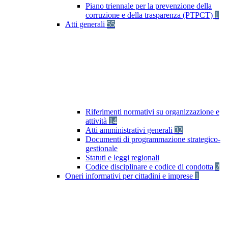
Piano triennale per la prevenzione della
corruzione e della trasparenza (PTPCT)
1
Atti generali
55
Riferimenti normativi su organizzazione e
attività
14
Atti amministrativi generali
32
Documenti di programmazione strategico-
gestionale
Statuti e leggi regionali
Codice disciplinare e codice di condotta
2
Oneri informativi per cittadini e imprese
1