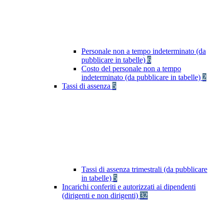
Personale non a tempo indeterminato (da
pubblicare in tabelle)
6
Costo del personale non a tempo
indeterminato (da pubblicare in tabelle)
2
Tassi di assenza
5
Tassi di assenza trimestrali (da pubblicare
in tabelle)
5
Incarichi conferiti e autorizzati ai dipendenti
(dirigenti e non dirigenti)
32