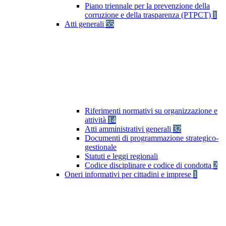
Piano triennale per la prevenzione della
corruzione e della trasparenza (PTPCT)
1
Atti generali
55
Riferimenti normativi su organizzazione e
attività
14
Atti amministrativi generali
32
Documenti di programmazione strategico-
gestionale
Statuti e leggi regionali
Codice disciplinare e codice di condotta
2
Oneri informativi per cittadini e imprese
1