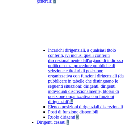
generali)
7
Incarichi dirigenziali, a qualsiasi titolo
conferiti, ivi inclusi quelli conferiti
discrezionalmente dall'organo di indirizzo
politico senza procedure pubbliche di
selezione e titolari di posizione
organizzativa con funzioni dirigenziali (da
pubblicare in tabelle che distinguano le
seguenti situazioni: dirigenti, dirigenti
individuati discrezionalmente, titolari di
posizione organizzativa con funzioni
dirigenziali)
4
Elenco posizioni dirigenziali discrezionali
Posti di funzione disponibili
Ruolo dirigenti
3
Dirigenti cessati
1