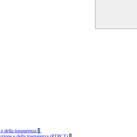
 e della trasparenza
2
rruzione e della trasparenza (PTPCT)
1