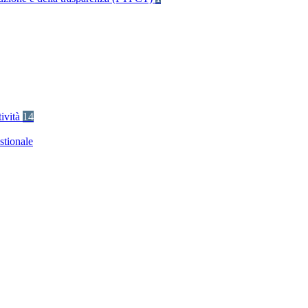
tività
14
stionale