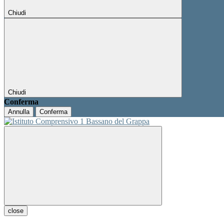
Chiudi
Chiudi
Conferma
Annulla
Conferma
close