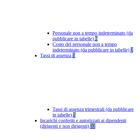
Personale non a tempo indeterminato (da
pubblicare in tabelle)
6
Costo del personale non a tempo
indeterminato (da pubblicare in tabelle)
2
Tassi di assenza
5
Tassi di assenza trimestrali (da pubblicare
in tabelle)
5
Incarichi conferiti e autorizzati ai dipendenti
(dirigenti e non dirigenti)
32