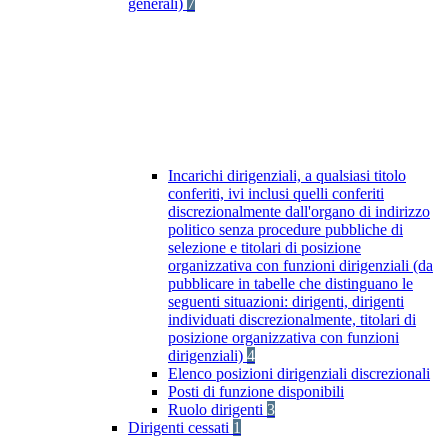
generali)
7
Incarichi dirigenziali, a qualsiasi titolo
conferiti, ivi inclusi quelli conferiti
discrezionalmente dall'organo di indirizzo
politico senza procedure pubbliche di
selezione e titolari di posizione
organizzativa con funzioni dirigenziali (da
pubblicare in tabelle che distinguano le
seguenti situazioni: dirigenti, dirigenti
individuati discrezionalmente, titolari di
posizione organizzativa con funzioni
dirigenziali)
4
Elenco posizioni dirigenziali discrezionali
Posti di funzione disponibili
Ruolo dirigenti
3
Dirigenti cessati
1