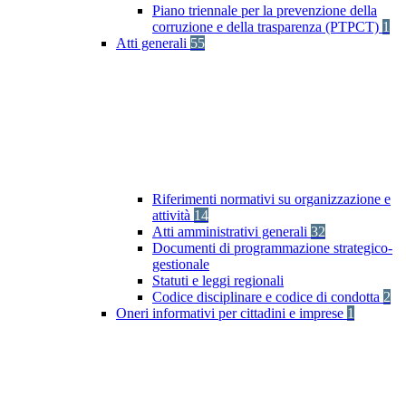
Piano triennale per la prevenzione della
corruzione e della trasparenza (PTPCT)
1
Atti generali
55
Riferimenti normativi su organizzazione e
attività
14
Atti amministrativi generali
32
Documenti di programmazione strategico-
gestionale
Statuti e leggi regionali
Codice disciplinare e codice di condotta
2
Oneri informativi per cittadini e imprese
1