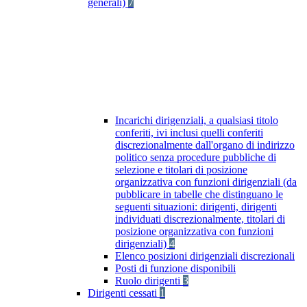
generali)
7
Incarichi dirigenziali, a qualsiasi titolo
conferiti, ivi inclusi quelli conferiti
discrezionalmente dall'organo di indirizzo
politico senza procedure pubbliche di
selezione e titolari di posizione
organizzativa con funzioni dirigenziali (da
pubblicare in tabelle che distinguano le
seguenti situazioni: dirigenti, dirigenti
individuati discrezionalmente, titolari di
posizione organizzativa con funzioni
dirigenziali)
4
Elenco posizioni dirigenziali discrezionali
Posti di funzione disponibili
Ruolo dirigenti
3
Dirigenti cessati
1