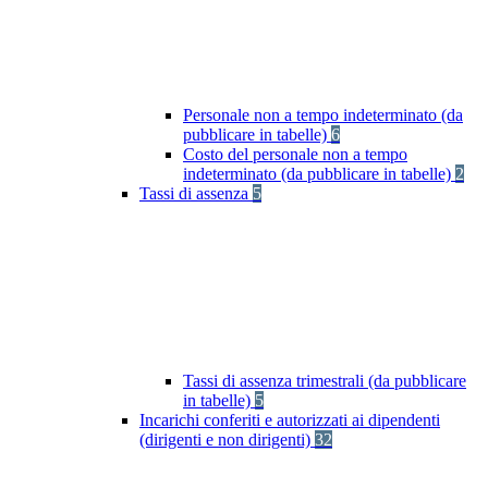
Personale non a tempo indeterminato (da
pubblicare in tabelle)
6
Costo del personale non a tempo
indeterminato (da pubblicare in tabelle)
2
Tassi di assenza
5
Tassi di assenza trimestrali (da pubblicare
in tabelle)
5
Incarichi conferiti e autorizzati ai dipendenti
(dirigenti e non dirigenti)
32