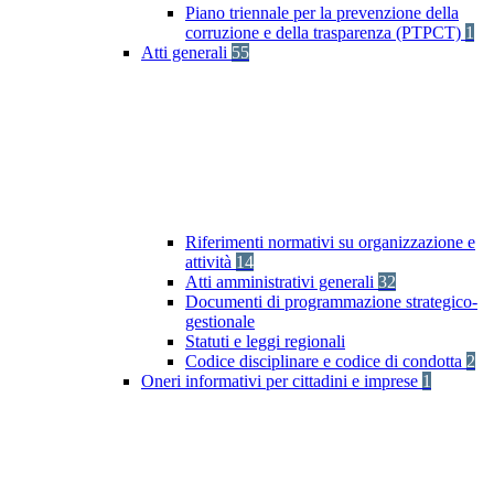
Piano triennale per la prevenzione della
corruzione e della trasparenza (PTPCT)
1
Atti generali
55
Riferimenti normativi su organizzazione e
attività
14
Atti amministrativi generali
32
Documenti di programmazione strategico-
gestionale
Statuti e leggi regionali
Codice disciplinare e codice di condotta
2
Oneri informativi per cittadini e imprese
1