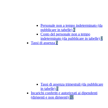
Personale non a tempo indeterminato (da
pubblicare in tabelle)
6
Costo del personale non a tempo
indeterminato (da pubblicare in tabelle)
2
Tassi di assenza
5
Tassi di assenza trimestrali (da pubblicare
in tabelle)
5
Incarichi conferiti e autorizzati ai dipendenti
(dirigenti e non dirigenti)
32