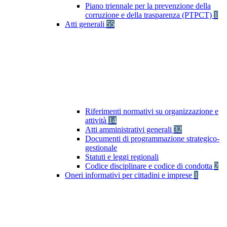
Piano triennale per la prevenzione della
corruzione e della trasparenza (PTPCT)
1
Atti generali
55
Riferimenti normativi su organizzazione e
attività
14
Atti amministrativi generali
32
Documenti di programmazione strategico-
gestionale
Statuti e leggi regionali
Codice disciplinare e codice di condotta
2
Oneri informativi per cittadini e imprese
1