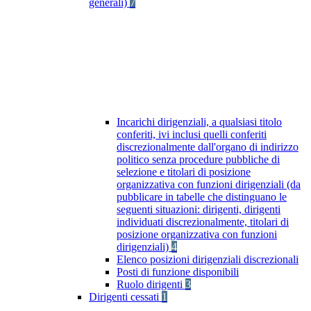
generali)
7
Incarichi dirigenziali, a qualsiasi titolo
conferiti, ivi inclusi quelli conferiti
discrezionalmente dall'organo di indirizzo
politico senza procedure pubbliche di
selezione e titolari di posizione
organizzativa con funzioni dirigenziali (da
pubblicare in tabelle che distinguano le
seguenti situazioni: dirigenti, dirigenti
individuati discrezionalmente, titolari di
posizione organizzativa con funzioni
dirigenziali)
4
Elenco posizioni dirigenziali discrezionali
Posti di funzione disponibili
Ruolo dirigenti
3
Dirigenti cessati
1