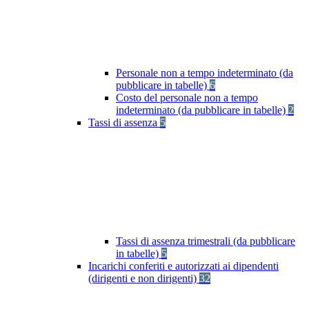
Personale non a tempo indeterminato (da
pubblicare in tabelle)
6
Costo del personale non a tempo
indeterminato (da pubblicare in tabelle)
2
Tassi di assenza
5
Tassi di assenza trimestrali (da pubblicare
in tabelle)
5
Incarichi conferiti e autorizzati ai dipendenti
(dirigenti e non dirigenti)
32