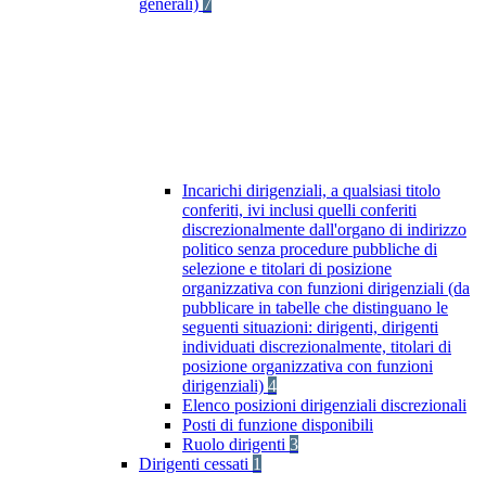
generali)
7
Incarichi dirigenziali, a qualsiasi titolo
conferiti, ivi inclusi quelli conferiti
discrezionalmente dall'organo di indirizzo
politico senza procedure pubbliche di
selezione e titolari di posizione
organizzativa con funzioni dirigenziali (da
pubblicare in tabelle che distinguano le
seguenti situazioni: dirigenti, dirigenti
individuati discrezionalmente, titolari di
posizione organizzativa con funzioni
dirigenziali)
4
Elenco posizioni dirigenziali discrezionali
Posti di funzione disponibili
Ruolo dirigenti
3
Dirigenti cessati
1