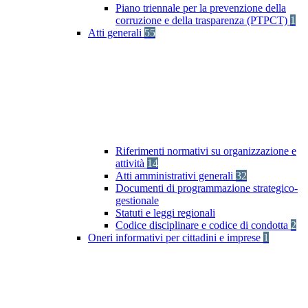
Piano triennale per la prevenzione della
corruzione e della trasparenza (PTPCT)
1
Atti generali
55
Riferimenti normativi su organizzazione e
attività
14
Atti amministrativi generali
32
Documenti di programmazione strategico-
gestionale
Statuti e leggi regionali
Codice disciplinare e codice di condotta
2
Oneri informativi per cittadini e imprese
1