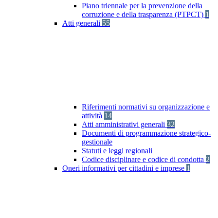
Piano triennale per la prevenzione della
corruzione e della trasparenza (PTPCT)
1
Atti generali
55
Riferimenti normativi su organizzazione e
attività
14
Atti amministrativi generali
32
Documenti di programmazione strategico-
gestionale
Statuti e leggi regionali
Codice disciplinare e codice di condotta
2
Oneri informativi per cittadini e imprese
1