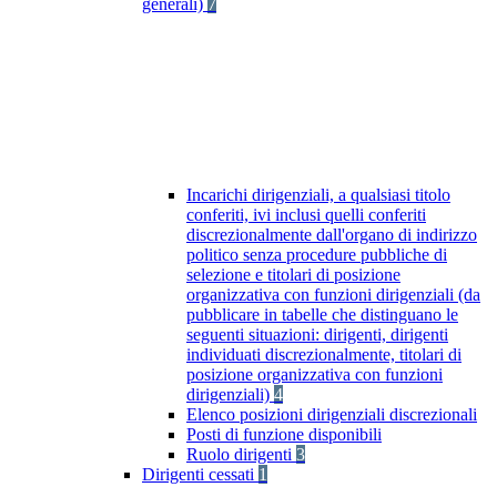
generali)
7
Incarichi dirigenziali, a qualsiasi titolo
conferiti, ivi inclusi quelli conferiti
discrezionalmente dall'organo di indirizzo
politico senza procedure pubbliche di
selezione e titolari di posizione
organizzativa con funzioni dirigenziali (da
pubblicare in tabelle che distinguano le
seguenti situazioni: dirigenti, dirigenti
individuati discrezionalmente, titolari di
posizione organizzativa con funzioni
dirigenziali)
4
Elenco posizioni dirigenziali discrezionali
Posti di funzione disponibili
Ruolo dirigenti
3
Dirigenti cessati
1