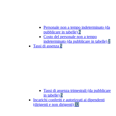
Personale non a tempo indeterminato (da
pubblicare in tabelle)
6
Costo del personale non a tempo
indeterminato (da pubblicare in tabelle)
2
Tassi di assenza
5
Tassi di assenza trimestrali (da pubblicare
in tabelle)
5
Incarichi conferiti e autorizzati ai dipendenti
(dirigenti e non dirigenti)
32