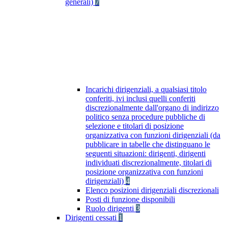
generali)
7
Incarichi dirigenziali, a qualsiasi titolo
conferiti, ivi inclusi quelli conferiti
discrezionalmente dall'organo di indirizzo
politico senza procedure pubbliche di
selezione e titolari di posizione
organizzativa con funzioni dirigenziali (da
pubblicare in tabelle che distinguano le
seguenti situazioni: dirigenti, dirigenti
individuati discrezionalmente, titolari di
posizione organizzativa con funzioni
dirigenziali)
4
Elenco posizioni dirigenziali discrezionali
Posti di funzione disponibili
Ruolo dirigenti
3
Dirigenti cessati
1