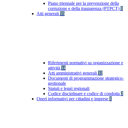
Piano triennale per la prevenzione della
corruzione e della trasparenza (PTPCT)
1
Atti generali
55
Riferimenti normativi su organizzazione e
attività
14
Atti amministrativi generali
32
Documenti di programmazione strategico-
gestionale
Statuti e leggi regionali
Codice disciplinare e codice di condotta
2
Oneri informativi per cittadini e imprese
1