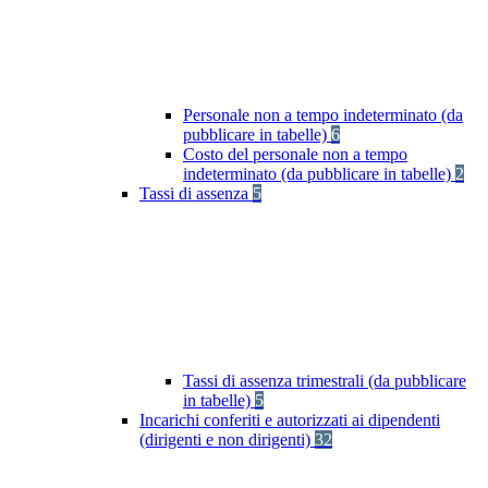
Personale non a tempo indeterminato (da
pubblicare in tabelle)
6
Costo del personale non a tempo
indeterminato (da pubblicare in tabelle)
2
Tassi di assenza
5
Tassi di assenza trimestrali (da pubblicare
in tabelle)
5
Incarichi conferiti e autorizzati ai dipendenti
(dirigenti e non dirigenti)
32