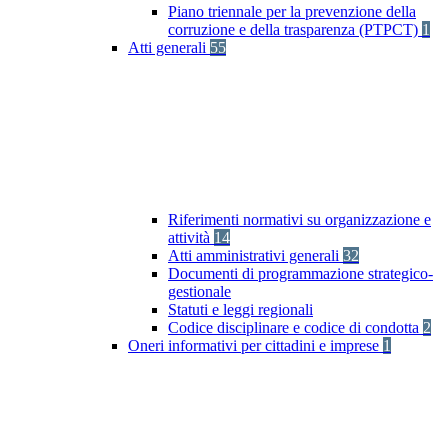
Piano triennale per la prevenzione della
corruzione e della trasparenza (PTPCT)
1
Atti generali
55
Riferimenti normativi su organizzazione e
attività
14
Atti amministrativi generali
32
Documenti di programmazione strategico-
gestionale
Statuti e leggi regionali
Codice disciplinare e codice di condotta
2
Oneri informativi per cittadini e imprese
1