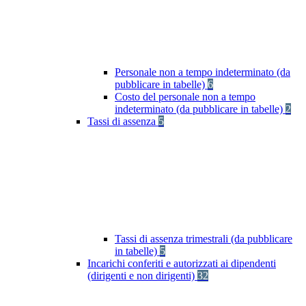
Personale non a tempo indeterminato (da
pubblicare in tabelle)
6
Costo del personale non a tempo
indeterminato (da pubblicare in tabelle)
2
Tassi di assenza
5
Tassi di assenza trimestrali (da pubblicare
in tabelle)
5
Incarichi conferiti e autorizzati ai dipendenti
(dirigenti e non dirigenti)
32