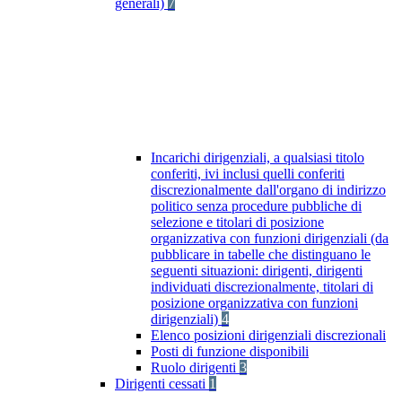
generali)
7
Incarichi dirigenziali, a qualsiasi titolo
conferiti, ivi inclusi quelli conferiti
discrezionalmente dall'organo di indirizzo
politico senza procedure pubbliche di
selezione e titolari di posizione
organizzativa con funzioni dirigenziali (da
pubblicare in tabelle che distinguano le
seguenti situazioni: dirigenti, dirigenti
individuati discrezionalmente, titolari di
posizione organizzativa con funzioni
dirigenziali)
4
Elenco posizioni dirigenziali discrezionali
Posti di funzione disponibili
Ruolo dirigenti
3
Dirigenti cessati
1