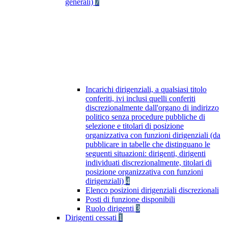
generali)
7
Incarichi dirigenziali, a qualsiasi titolo
conferiti, ivi inclusi quelli conferiti
discrezionalmente dall'organo di indirizzo
politico senza procedure pubbliche di
selezione e titolari di posizione
organizzativa con funzioni dirigenziali (da
pubblicare in tabelle che distinguano le
seguenti situazioni: dirigenti, dirigenti
individuati discrezionalmente, titolari di
posizione organizzativa con funzioni
dirigenziali)
4
Elenco posizioni dirigenziali discrezionali
Posti di funzione disponibili
Ruolo dirigenti
3
Dirigenti cessati
1