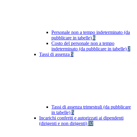
Personale non a tempo indeterminato (da
pubblicare in tabelle)
6
Costo del personale non a tempo
indeterminato (da pubblicare in tabelle)
2
Tassi di assenza
5
Tassi di assenza trimestrali (da pubblicare
in tabelle)
5
Incarichi conferiti e autorizzati ai dipendenti
(dirigenti e non dirigenti)
32