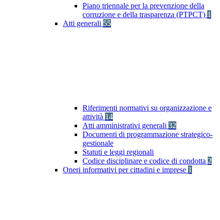
Piano triennale per la prevenzione della
corruzione e della trasparenza (PTPCT)
1
Atti generali
55
Riferimenti normativi su organizzazione e
attività
14
Atti amministrativi generali
32
Documenti di programmazione strategico-
gestionale
Statuti e leggi regionali
Codice disciplinare e codice di condotta
2
Oneri informativi per cittadini e imprese
1