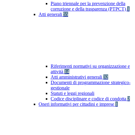
Piano triennale per la prevenzione della
corruzione e della trasparenza (PTPCT)
1
Atti generali
55
Riferimenti normativi su organizzazione e
attività
14
Atti amministrativi generali
32
Documenti di programmazione strategico-
gestionale
Statuti e leggi regionali
Codice disciplinare e codice di condotta
2
Oneri informativi per cittadini e imprese
1