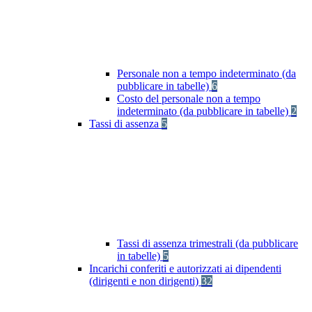
Personale non a tempo indeterminato (da
pubblicare in tabelle)
6
Costo del personale non a tempo
indeterminato (da pubblicare in tabelle)
2
Tassi di assenza
5
Tassi di assenza trimestrali (da pubblicare
in tabelle)
5
Incarichi conferiti e autorizzati ai dipendenti
(dirigenti e non dirigenti)
32