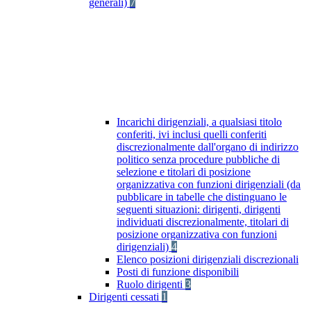
generali)
7
Incarichi dirigenziali, a qualsiasi titolo
conferiti, ivi inclusi quelli conferiti
discrezionalmente dall'organo di indirizzo
politico senza procedure pubbliche di
selezione e titolari di posizione
organizzativa con funzioni dirigenziali (da
pubblicare in tabelle che distinguano le
seguenti situazioni: dirigenti, dirigenti
individuati discrezionalmente, titolari di
posizione organizzativa con funzioni
dirigenziali)
4
Elenco posizioni dirigenziali discrezionali
Posti di funzione disponibili
Ruolo dirigenti
3
Dirigenti cessati
1