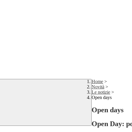
Home
>
Novità
>
Le notizie
>
Open days
Open days
Open Day: por