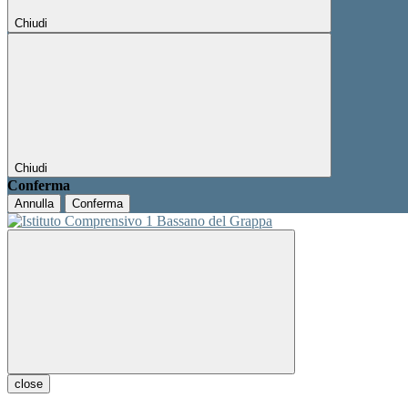
Chiudi
Chiudi
Conferma
Annulla
Conferma
close