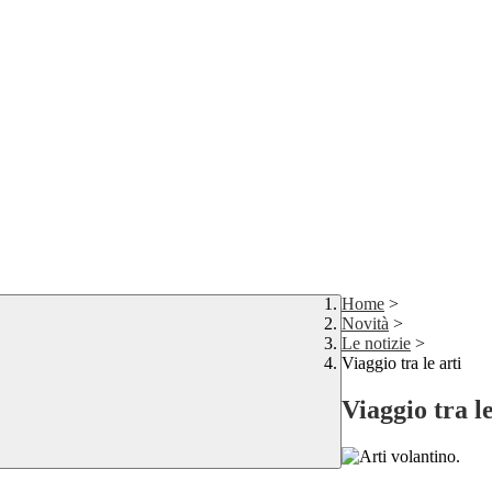
Home
>
Novità
>
Le notizie
>
Viaggio tra le arti
Viaggio tra le
.