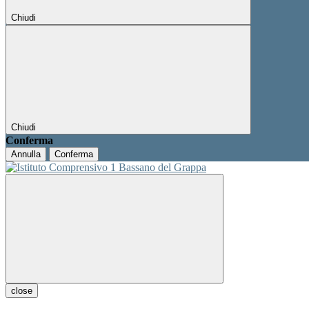
Chiudi
Chiudi
Conferma
Annulla
Conferma
close