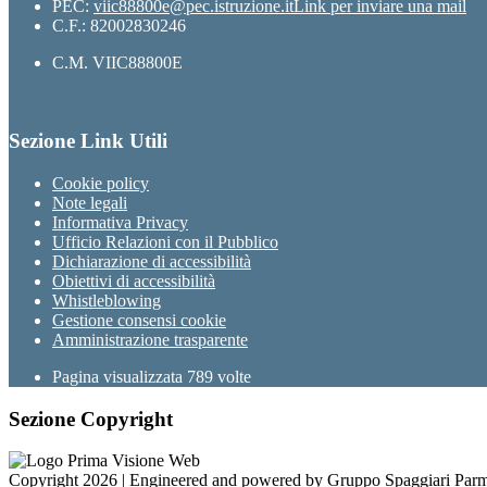
PEC:
viic88800e@pec.istruzione.it
Link per inviare una mail
C.F.: 82002830246
C.M. VIIC88800E
Sezione Link Utili
Cookie policy
Note legali
Informativa Privacy
Ufficio Relazioni con il Pubblico
Dichiarazione di accessibilità
Obiettivi di accessibilità
Whistleblowing
Gestione consensi cookie
Amministrazione trasparente
Pagina visualizzata
789
volte
Sezione Copyright
Copyright 2026 | Engineered and powered by Gruppo Spaggiari Parm