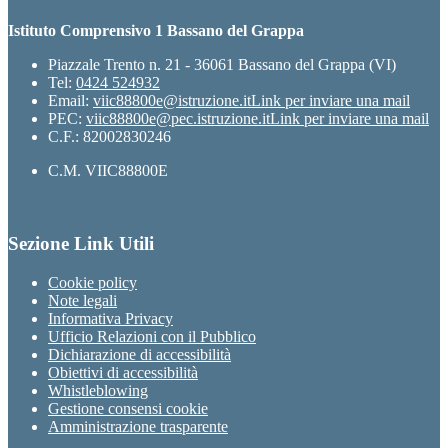
Istituto Comprensivo 1 Bassano del Grappa
Piazzale Trento n. 21 - 36061 Bassano del Grappa (VI)
Tel:
0424 524932
Email:
viic88800e@istruzione.it
Link per inviare una mail
PEC:
viic88800e@pec.istruzione.it
Link per inviare una mail
C.F.: 82002830246
C.M. VIIC88800E
Sezione Link Utili
Cookie policy
Note legali
Informativa Privacy
Ufficio Relazioni con il Pubblico
Dichiarazione di accessibilità
Obiettivi di accessibilità
Whistleblowing
Gestione consensi cookie
Amministrazione trasparente