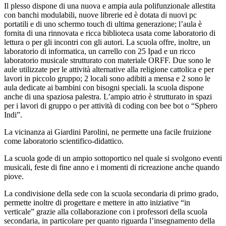
Il plesso dispone di una nuova e ampia aula polifunzionale allestita
con banchi modulabili, nuove librerie ed è dotata di nuovi pc
portatili e di uno schermo touch di ultima generazione; l’aula è
fornita di una rinnovata e ricca biblioteca usata come laboratorio di
lettura o per gli incontri con gli autori. La scuola offre, inoltre, un
laboratorio di informatica, un carrello con 25 Ipad e un ricco
laboratorio musicale strutturato con materiale ORFF. Due sono le
aule utilizzate per le attività alternative alla religione cattolica e per
lavori in piccolo gruppo; 2 locali sono adibiti a mensa e 2 sono le
aula dedicate ai bambini con bisogni speciali. la scuola dispone
anche di una spaziosa palestra. L’ampio atrio è strutturato in spazi
per i lavori di gruppo o per attività di coding con bee bot o “Sphero
Indi”.
La vicinanza ai Giardini Parolini, ne permette una facile fruizione
come laboratorio scientifico-didattico.
La scuola gode di un ampio sottoportico nel quale si svolgono eventi
musicali, feste di fine anno e i momenti di ricreazione anche quando
piove.
La condivisione della sede con la scuola secondaria di primo grado,
permette inoltre di progettare e mettere in atto iniziative “in
verticale” grazie alla collaborazione con i professori della scuola
secondaria, in particolare per quanto riguarda l’insegnamento della