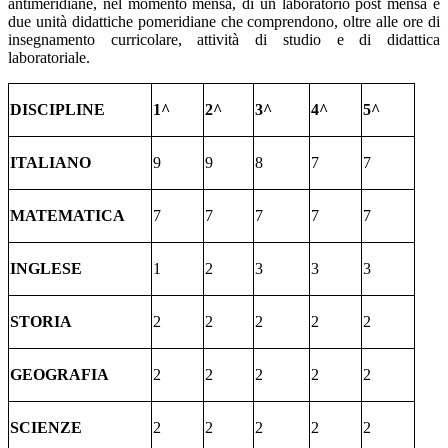
antimeridiane, nel momento mensa, di un laboratorio post mensa e
due unità didattiche pomeridiane che comprendono, oltre alle ore di
insegnamento curricolare, attività di studio e di didattica
laboratoriale.
DISCIPLINE
1^
2^
3^
4^
5^
ITALIANO
9
9
8
7
7
MATEMATICA
7
7
7
7
7
INGLESE
1
2
3
3
3
STORIA
2
2
2
2
2
GEOGRAFIA
2
2
2
2
2
SCIENZE
2
2
2
2
2