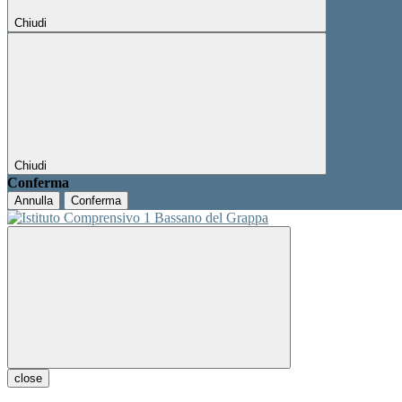
Chiudi
Chiudi
Conferma
Annulla
Conferma
close