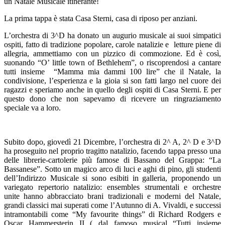
un Natale Musicale itinerante!
La prima tappa è stata Casa Sterni, casa di riposo per anziani.
L’orchestra di 3^D ha donato un augurio musicale ai suoi simpatici
ospiti, fatto di tradizione popolare, carole natalizie e letture piene di
allegria, ammettiamo con un pizzico di commozione. Ed è così,
suonando “O’ little town of Bethlehem”, o riscoprendosi a cantare
tutti insieme “Mamma mia dammi 100 lire” che il Natale, la
condivisione, l’esperienza e la gioia si son fatti largo nel cuore dei
ragazzi e speriamo anche in quello degli ospiti di Casa Sterni.
E per
questo dono che non sapevamo di ricevere un ringraziamento
speciale va a loro.
Subito dopo, giovedì 21 Dicembre, l’orchestra di 2^ A, 2^ D e 3^D
ha proseguito nel proprio tragitto natalizio, facendo tappa presso una
delle librerie-cartolerie più famose di Bassano del Grappa: “La
Bassanese”. Sotto un magico arco di luci e aghi di pino, gli studenti
dell’Indirizzo Musicale si sono esibiti in galleria, proponendo un
variegato repertorio natalizio: ensembles strumentali e orchestre
unite hanno abbracciato brani tradizionali e moderni del Natale,
grandi classici mai superati come l’Autunno di A. Vivaldi, e successi
intramontabili come “My favourite things” di Richard Rodgers e
Oscar Hammersterin II ( dal famoso musical “Tutti insieme