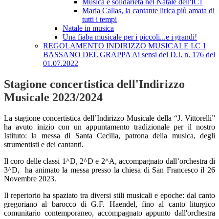
Musica e solidarietà nel Natale dell'IC1
Maria Callas, la cantante lirica più amata di
tutti i tempi
Natale in musica
Una fiaba musicale per i piccoli...e i grandi!
REGOLAMENTO INDIRIZZO MUSICALE I.C 1
BASSANO DEL GRAPPA Ai sensi del D.I. n. 176 del
01.07.2022
Stagione concertistica dell'Indirizzo
Musicale 2023/2024
La stagione concertistica dell’Indirizzo Musicale della “J. Vittorelli”
ha avuto inizio con un appuntamento tradizionale per il nostro
Istituto: la messa di Santa Cecilia, patrona della musica, degli
strumentisti e dei cantanti.
Il coro delle classi 1^D, 2^D e 2^A, accompagnato dall’orchestra di
3^D, ha animato la messa presso la chiesa di San Francesco il 26
Novembre 2023.
Il repertorio ha spaziato tra diversi stili musicali e epoche: dal canto
gregoriano al barocco di G.F. Haendel, fino al canto liturgico
comunitario contemporaneo, accompagnato appunto dall'orchestra