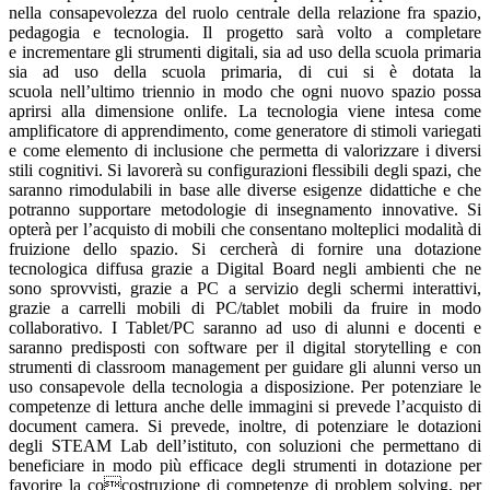
nella consapevolezza del ruolo centrale della relazione fra spazio,
pedagogia e tecnologia. Il progetto sarà volto a completare
e incrementare gli strumenti digitali, sia ad uso della scuola primaria
sia ad uso della scuola primaria, di cui si è dotata la
scuola nell’ultimo triennio in modo che ogni nuovo spazio possa
aprirsi alla dimensione onlife. La tecnologia viene intesa come
amplificatore di apprendimento, come generatore di stimoli variegati
e come elemento di inclusione che permetta di valorizzare i diversi
stili cognitivi. Si lavorerà su configurazioni flessibili degli spazi, che
saranno rimodulabili in base alle diverse esigenze didattiche e che
potranno supportare metodologie di insegnamento innovative. Si
opterà per l’acquisto di mobili che consentano molteplici modalità di
fruizione dello spazio. Si cercherà di fornire una dotazione
tecnologica diffusa grazie a Digital Board negli ambienti che ne
sono sprovvisti, grazie a PC a servizio degli schermi interattivi,
grazie a carrelli mobili di PC/tablet mobili da fruire in modo
collaborativo. I Tablet/PC saranno ad uso di alunni e docenti e
saranno predisposti con software per il digital storytelling e con
strumenti di classroom management per guidare gli alunni verso un
uso consapevole della tecnologia a disposizione. Per potenziare le
competenze di lettura anche delle immagini si prevede l’acquisto di
document camera. Si prevede, inoltre, di potenziare le dotazioni
degli STEAM Lab dell’istituto, con soluzioni che permettano di
beneficiare in modo più efficace degli strumenti in dotazione per
favorire la cocostruzione di competenze di problem solving, per