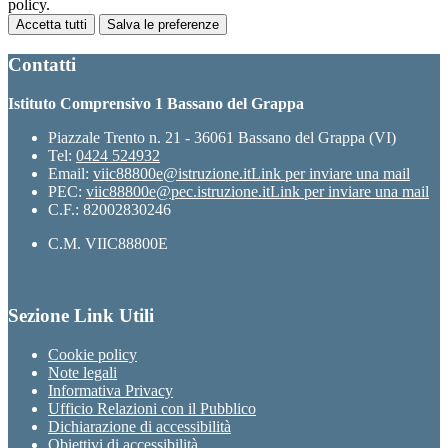
policy.
Accetta tutti
Salva le preferenze
Contatti
Istituto Comprensivo 1 Bassano del Grappa
Piazzale Trento n. 21 - 36061 Bassano del Grappa (VI)
Tel:
0424 524932
Email:
viic88800e@istruzione.it
Link per inviare una mail
PEC:
viic88800e@pec.istruzione.it
Link per inviare una mail
C.F.: 82002830246
C.M. VIIC88800E
Sezione Link Utili
Cookie policy
Note legali
Informativa Privacy
Ufficio Relazioni con il Pubblico
Dichiarazione di accessibilità
Obiettivi di accessibilità