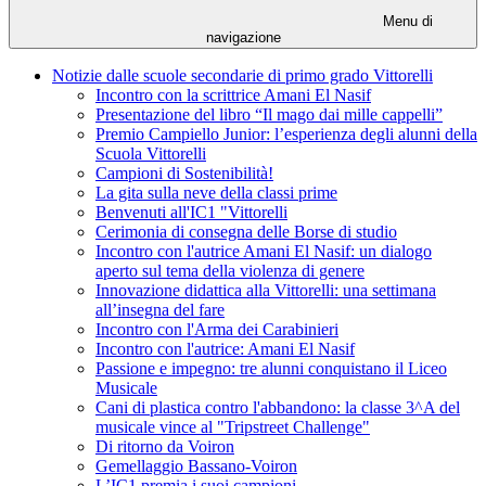
Menu di
navigazione
Notizie dalle scuole secondarie di primo grado Vittorelli
Incontro con la scrittrice Amani El Nasif
Presentazione del libro “Il mago dai mille cappelli”
Premio Campiello Junior: l’esperienza degli alunni della
Scuola Vittorelli
Campioni di Sostenibilità!
La gita sulla neve della classi prime
Benvenuti all'IC1 "Vittorelli
Cerimonia di consegna delle Borse di studio
Incontro con l'autrice Amani El Nasif: un dialogo
aperto sul tema della violenza di genere
Innovazione didattica alla Vittorelli: una settimana
all’insegna del fare
Incontro con l'Arma dei Carabinieri
Incontro con l'autrice: Amani El Nasif
Passione e impegno: tre alunni conquistano il Liceo
Musicale
Cani di plastica contro l'abbandono: la classe 3^A del
musicale vince al "Tripstreet Challenge"
Di ritorno da Voiron
Gemellaggio Bassano-Voiron
L’IC1 premia i suoi campioni