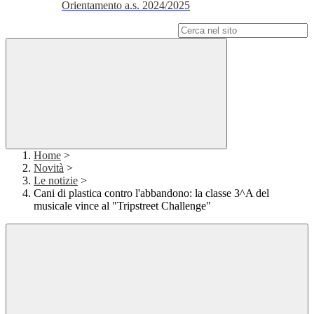
Orientamento a.s. 2024/2025
Campo di ricerca per le pagine del sito
Home
>
Novità
>
Le notizie
>
Cani di plastica contro l'abbandono: la classe 3^A del
musicale vince al "Tripstreet Challenge"