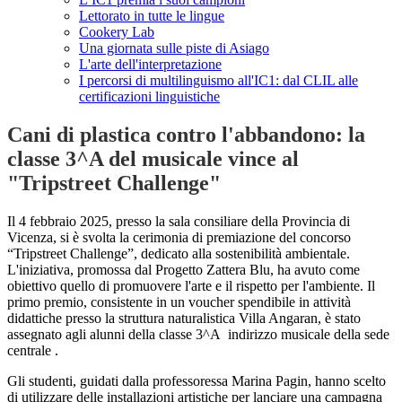
Lettorato in tutte le lingue
Cookery Lab
Una giornata sulle piste di Asiago
L'arte dell'interpretazione
I percorsi di multilinguismo all'IC1: dal CLIL alle
certificazioni linguistiche
Cani di plastica contro l'abbandono: la
classe 3^A del musicale vince al
"Tripstreet Challenge"
Il 4 febbraio 2025, presso la sala consiliare della Provincia di
Vicenza, si è svolta la cerimonia di premiazione del concorso
“Tripstreet Challenge”, dedicato alla sostenibilità ambientale.
L'iniziativa, promossa dal Progetto Zattera Blu, ha avuto come
obiettivo quello di promuovere l'arte e il rispetto per l'ambiente. Il
primo premio, consistente in un voucher spendibile in attività
didattiche presso la struttura naturalistica Villa Angaran, è stato
assegnato agli alunni della classe 3^A indirizzo musicale della sede
centrale .
Gli studenti, guidati dalla professoressa Marina Pagin, hanno scelto
di utilizzare delle installazioni artistiche per lanciare una campagna