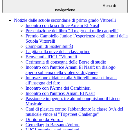
Menu di
navigazione
Notizie dalle scuole secondarie di primo grado Vittorelli
Incontro con la scrittrice Amani El Nasif
Presentazione del libro “Il mago dai mille cappelli”
Premio Campiello Junior: l’esperienza degli alunni della
Scuola Vittorelli
Campioni di Sostenibilità!
La gita sulla neve della classi prime
Benvenuti all'IC1 "Vittorelli
Cerimonia di consegna delle Borse di studio
Incontro con l'autrice Amani El Nasif: un dialogo
aperto sul tema della violenza di genere
Innovazione didattica alla Vittorelli: una settimana
all’insegna del fare
Incontro con l'Arma dei Carabinieri
Incontro con l'autrice: Amani El Nasif
Passione e impegno: tre alunni conquistano il Liceo
Musicale
Cani di plastica contro l'abbandono: la classe 3^A del
musicale vince al "Tripstreet Challenge"
Di ritorno da Voiron
Gemellaggio Bassano-Voiron
L’IC1 premia i suoi campioni