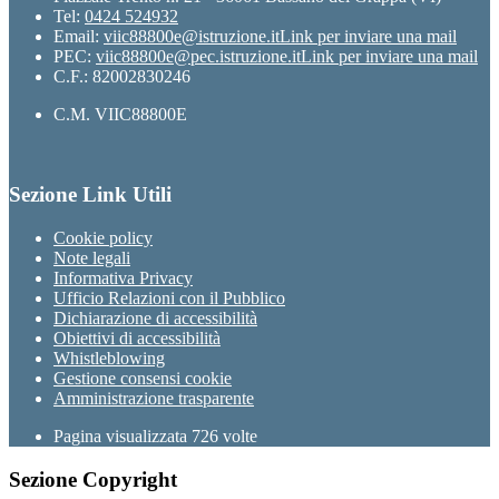
Tel:
0424 524932
Email:
viic88800e@istruzione.it
Link per inviare una mail
PEC:
viic88800e@pec.istruzione.it
Link per inviare una mail
C.F.: 82002830246
C.M. VIIC88800E
Sezione Link Utili
Cookie policy
Note legali
Informativa Privacy
Ufficio Relazioni con il Pubblico
Dichiarazione di accessibilità
Obiettivi di accessibilità
Whistleblowing
Gestione consensi cookie
Amministrazione trasparente
Pagina visualizzata
726
volte
Sezione Copyright