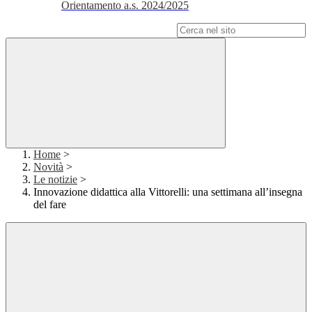
Orientamento a.s. 2024/2025
Campo di ricerca per le pagine del sito
Home
>
Novità
>
Le notizie
>
Innovazione didattica alla Vittorelli: una settimana all’insegna
del fare