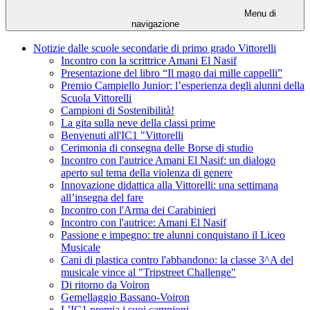
Menu di
navigazione
Notizie dalle scuole secondarie di primo grado Vittorelli
Incontro con la scrittrice Amani El Nasif
Presentazione del libro “Il mago dai mille cappelli”
Premio Campiello Junior: l’esperienza degli alunni della
Scuola Vittorelli
Campioni di Sostenibilità!
La gita sulla neve della classi prime
Benvenuti all'IC1 "Vittorelli
Cerimonia di consegna delle Borse di studio
Incontro con l'autrice Amani El Nasif: un dialogo
aperto sul tema della violenza di genere
Innovazione didattica alla Vittorelli: una settimana
all’insegna del fare
Incontro con l'Arma dei Carabinieri
Incontro con l'autrice: Amani El Nasif
Passione e impegno: tre alunni conquistano il Liceo
Musicale
Cani di plastica contro l'abbandono: la classe 3^A del
musicale vince al "Tripstreet Challenge"
Di ritorno da Voiron
Gemellaggio Bassano-Voiron
L’IC1 premia i suoi campioni