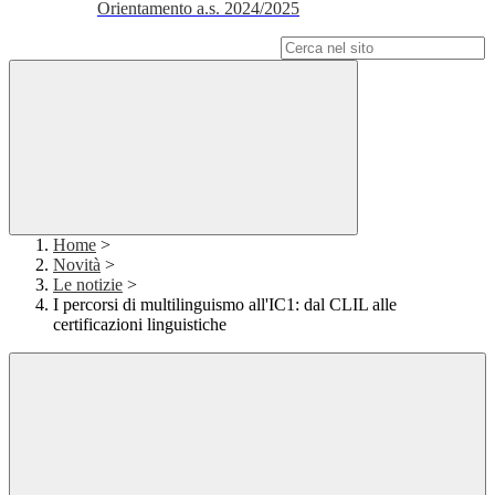
Orientamento a.s. 2024/2025
Campo di ricerca per le pagine del sito
Home
>
Novità
>
Le notizie
>
I percorsi di multilinguismo all'IC1: dal CLIL alle
certificazioni linguistiche