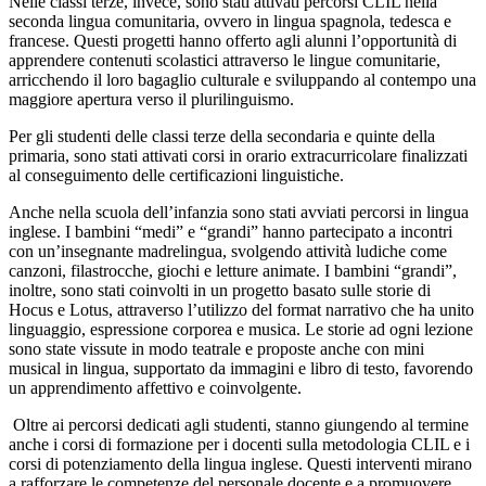
Nelle classi terze, invece, sono stati attivati percorsi CLIL nella
seconda lingua comunitaria, ovvero in lingua spagnola, tedesca e
francese. Questi progetti hanno offerto agli alunni l’opportunità di
apprendere contenuti scolastici attraverso le lingue comunitarie,
arricchendo il loro bagaglio culturale e sviluppando al contempo una
maggiore apertura verso il plurilinguismo.
Per gli studenti delle classi terze della secondaria e quinte della
primaria, sono stati attivati corsi in orario extracurricolare finalizzati
al conseguimento delle certificazioni linguistiche.
Anche nella scuola dell’infanzia sono stati avviati percorsi in lingua
inglese. I bambini “medi” e “grandi” hanno partecipato a incontri
con un’insegnante madrelingua, svolgendo attività ludiche come
canzoni, filastrocche, giochi e letture animate. I bambini “grandi”,
inoltre, sono stati coinvolti in un progetto basato sulle storie di
Hocus e Lotus, attraverso l’utilizzo del format narrativo che ha unito
linguaggio, espressione corporea e musica. Le storie ad ogni lezione
sono state vissute in modo teatrale e proposte anche con mini
musical in lingua, supportato da immagini e libro di testo, favorendo
un apprendimento affettivo e coinvolgente.
Oltre ai percorsi dedicati agli studenti, stanno giungendo al termine
anche i corsi di formazione per i docenti sulla metodologia CLIL e i
corsi di potenziamento della lingua inglese. Questi interventi mirano
a rafforzare le competenze del personale docente e a promuovere