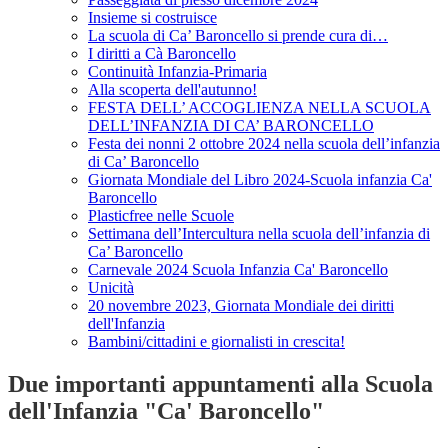
Insieme si costruisce
La scuola di Ca’ Baroncello si prende cura di…
I diritti a Cà Baroncello
Continuità Infanzia-Primaria
Alla scoperta dell'autunno!
FESTA DELL’ ACCOGLIENZA NELLA SCUOLA
DELL’INFANZIA DI CA’ BARONCELLO
Festa dei nonni 2 ottobre 2024 nella scuola dell’infanzia
di Ca’ Baroncello
Giornata Mondiale del Libro 2024-Scuola infanzia Ca'
Baroncello
Plasticfree nelle Scuole
Settimana dell’Intercultura nella scuola dell’infanzia di
Ca’ Baroncello
Carnevale 2024 Scuola Infanzia Ca' Baroncello
Unicità
20 novembre 2023, Giornata Mondiale dei diritti
dell'Infanzia
Bambini/cittadini e giornalisti in crescita!
Due importanti appuntamenti alla Scuola
dell'Infanzia "Ca' Baroncello"