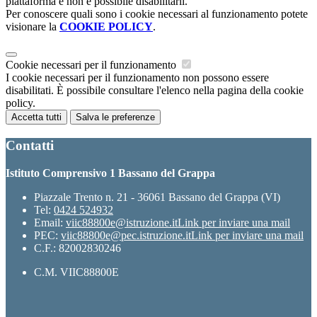
piattaforma e non è possibile disabilitarli.
Per conoscere quali sono i cookie necessari al funzionamento potete
visionare la
COOKIE POLICY
.
Cookie necessari per il funzionamento
I cookie necessari per il funzionamento non possono essere
disabilitati. È possibile consultare l'elenco nella pagina della cookie
policy.
Accetta tutti
Salva le preferenze
Contatti
Istituto Comprensivo 1 Bassano del Grappa
Piazzale Trento n. 21 - 36061 Bassano del Grappa (VI)
Tel:
0424 524932
Email:
viic88800e@istruzione.it
Link per inviare una mail
PEC:
viic88800e@pec.istruzione.it
Link per inviare una mail
C.F.: 82002830246
C.M. VIIC88800E