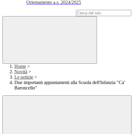
Orientamento a.s. 2024/2025
Campo di ricerca per le pagine del sito
Home
>
Novità
>
Le notizie
>
Due importanti appuntamenti alla Scuola dell'Infanzia "Ca'
Baroncello"