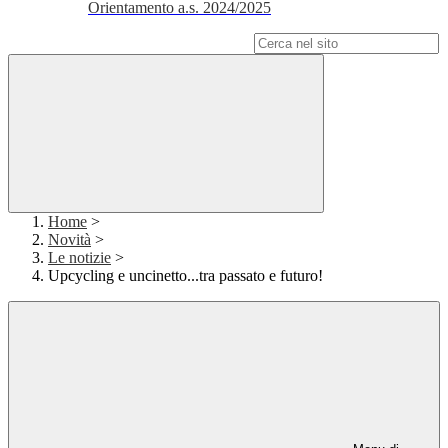
Orientamento a.s. 2024/2025
Campo di ricerca per le pagine del sito
Home
>
Novità
>
Le notizie
>
Upcycling e uncinetto...tra passato e futuro!