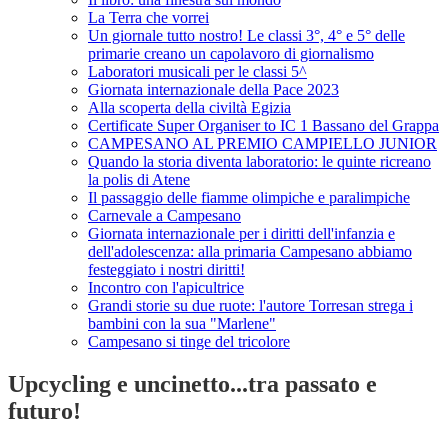
La Terra che vorrei
Un giornale tutto nostro! Le classi 3°, 4° e 5° delle
primarie creano un capolavoro di giornalismo
Laboratori musicali per le classi 5^
Giornata internazionale della Pace 2023
Alla scoperta della civiltà Egizia
Certificate Super Organiser to IC 1 Bassano del Grappa
CAMPESANO AL PREMIO CAMPIELLO JUNIOR
Quando la storia diventa laboratorio: le quinte ricreano
la polis di Atene
Il passaggio delle fiamme olimpiche e paralimpiche
Carnevale a Campesano
Giornata internazionale per i diritti dell'infanzia e
dell'adolescenza: alla primaria Campesano abbiamo
festeggiato i nostri diritti!
Incontro con l'apicultrice
Grandi storie su due ruote: l'autore Torresan strega i
bambini con la sua "Marlene"
Campesano si tinge del tricolore
Upcycling e uncinetto...tra passato e
futuro!