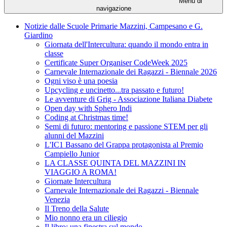
Menu di
navigazione
Notizie dalle Scuole Primarie Mazzini, Campesano e G.
Giardino
Giornata dell'Intercultura: quando il mondo entra in
classe
Certificate Super Organiser CodeWeek 2025
Carnevale Internazionale dei Ragazzi - Biennale 2026
Ogni viso è una poesia
Upcycling e uncinetto...tra passato e futuro!
Le avventure di Grig - Associazione Italiana Diabete
Open day with Sphero Indi
Coding at Christmas time!
Semi di futuro: mentoring e passione STEM per gli
alunni del Mazzini
L'IC1 Bassano del Grappa protagonista al Premio
Campiello Junior
LA CLASSE QUINTA DEL MAZZINI IN
VIAGGIO A ROMA!
Giornate Intercultura
Carnevale Internazionale dei Ragazzi - Biennale
Venezia
Il Treno della Salute
Mio nonno era un ciliegio
Il libro: una finestra sul mondo