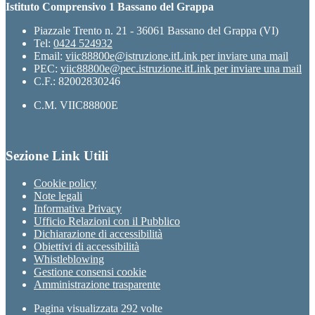
Istituto Comprensivo 1 Bassano del Grappa
Piazzale Trento n. 21 - 36061 Bassano del Grappa (VI)
Tel:
0424 524932
Email:
viic88800e@istruzione.it
Link per inviare una mail
PEC:
viic88800e@pec.istruzione.it
Link per inviare una mail
C.F.: 82002830246
C.M. VIIC88800E
Sezione Link Utili
Cookie policy
Note legali
Informativa Privacy
Ufficio Relazioni con il Pubblico
Dichiarazione di accessibilità
Obiettivi di accessibilità
Whistleblowing
Gestione consensi cookie
Amministrazione trasparente
Pagina visualizzata
292
volte