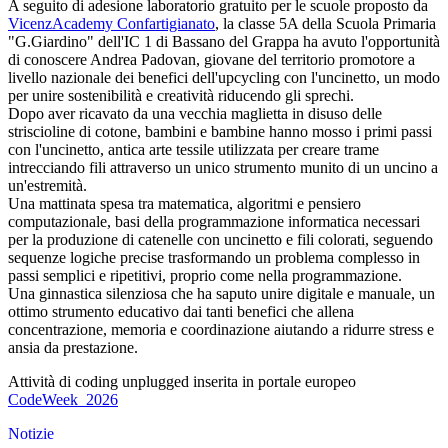
A seguito di adesione laboratorio gratuito per le scuole proposto da
VicenzAcademy Confartigianato
, la classe 5A della Scuola Primaria
"G.Giardino" dell'IC 1 di Bassano del Grappa ha avuto l'opportunità
di conoscere Andrea Padovan, giovane del territorio promotore a
livello nazionale dei benefici dell'upcycling con l'uncinetto, un modo
per unire sostenibilità e creatività riducendo gli sprechi.
Dopo aver ricavato da una vecchia maglietta in disuso delle
striscioline di cotone, bambini e bambine hanno mosso i primi passi
con l'uncinetto, antica arte tessile utilizzata per creare trame
intrecciando fili attraverso un unico strumento munito di un uncino a
un'estremità.
Una mattinata spesa tra matematica, algoritmi e pensiero
computazionale, basi della programmazione informatica necessari
per la produzione di catenelle con uncinetto e fili colorati, seguendo
sequenze logiche precise trasformando un problema complesso in
passi semplici e ripetitivi, proprio come nella programmazione.
Una ginnastica silenziosa che ha saputo unire digitale e manuale, un
ottimo strumento educativo dai tanti benefici che allena
concentrazione, memoria e coordinazione aiutando a ridurre stress e
ansia da prestazione.
Attività di coding unplugged inserita in portale europeo
CodeWeek_2026
Notizie