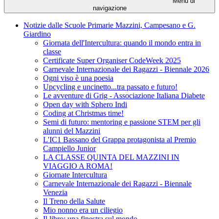
Menu di
navigazione
Notizie dalle Scuole Primarie Mazzini, Campesano e G.
Giardino
Giornata dell'Intercultura: quando il mondo entra in
classe
Certificate Super Organiser CodeWeek 2025
Carnevale Internazionale dei Ragazzi - Biennale 2026
Ogni viso è una poesia
Upcycling e uncinetto...tra passato e futuro!
Le avventure di Grig - Associazione Italiana Diabete
Open day with Sphero Indi
Coding at Christmas time!
Semi di futuro: mentoring e passione STEM per gli
alunni del Mazzini
L'IC1 Bassano del Grappa protagonista al Premio
Campiello Junior
LA CLASSE QUINTA DEL MAZZINI IN
VIAGGIO A ROMA!
Giornate Intercultura
Carnevale Internazionale dei Ragazzi - Biennale
Venezia
Il Treno della Salute
Mio nonno era un ciliegio
Il libro: una finestra sul mondo