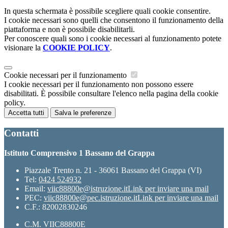
In questa schermata è possibile scegliere quali cookie consentire.
I cookie necessari sono quelli che consentono il funzionamento della
piattaforma e non è possibile disabilitarli.
Per conoscere quali sono i cookie necessari al funzionamento potete
visionare la
COOKIE POLICY
.
Cookie necessari per il funzionamento
I cookie necessari per il funzionamento non possono essere
disabilitati. È possibile consultare l'elenco nella pagina della cookie
policy.
Accetta tutti
Salva le preferenze
Contatti
Istituto Comprensivo 1 Bassano del Grappa
Piazzale Trento n. 21 - 36061 Bassano del Grappa (VI)
Tel:
0424 524932
Email:
viic88800e@istruzione.it
Link per inviare una mail
PEC:
viic88800e@pec.istruzione.it
Link per inviare una mail
C.F.: 82002830246
C.M. VIIC88800E