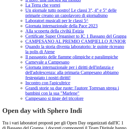
La Terra che vorrei
Un giornale tutto nostro! Le classi 3°, 4° e 5° delle
primarie creano un capolavoro di giornalismo
Laboratori musicali per le classi 5^
Giornata internazionale della Pace 2023
Alla scoperta della civiltà Egizia
Certificate Super Organiser to IC 1 Bassano del Grappa
CAMPESANO AL PREMIO CAMPIELLO JUNIOR
Quando la storia diventa laboratorio: le quinte ricreano
la polis di Atene
Il passaggio delle fiamme olimpiche e paralimpiche
Carnevale a Campesano
Giornata internazionale per i diritti dell'infanzia e
dell'adolescenza: alla primaria Campesano abbiamo
festeggiato i nostri diritti!
Incontro con l'apicultrice
Grandi storie su due ruote: l'autore Torresan strega i
bambini con la sua "Marlene"
Campesano si tinge del tricolore
Open day with Sphero Indi
Tra i vari laboratori proposti per gli Open Day organizzati dall'IC 1
di Bassano del Grappa, i docenti componenti il Team Digitale hanno