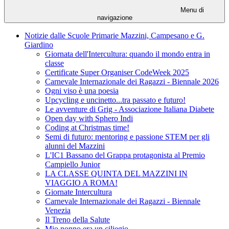
Menu di
navigazione
Notizie dalle Scuole Primarie Mazzini, Campesano e G.
Giardino
Giornata dell'Intercultura: quando il mondo entra in
classe
Certificate Super Organiser CodeWeek 2025
Carnevale Internazionale dei Ragazzi - Biennale 2026
Ogni viso è una poesia
Upcycling e uncinetto...tra passato e futuro!
Le avventure di Grig - Associazione Italiana Diabete
Open day with Sphero Indi
Coding at Christmas time!
Semi di futuro: mentoring e passione STEM per gli
alunni del Mazzini
L'IC1 Bassano del Grappa protagonista al Premio
Campiello Junior
LA CLASSE QUINTA DEL MAZZINI IN
VIAGGIO A ROMA!
Giornate Intercultura
Carnevale Internazionale dei Ragazzi - Biennale
Venezia
Il Treno della Salute
Mio nonno era un ciliegio