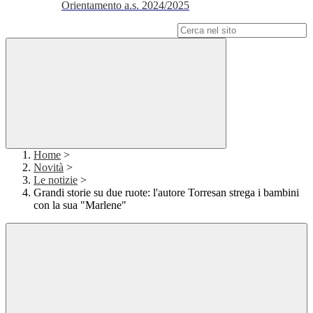
Orientamento a.s. 2024/2025
Campo di ricerca per le pagine del sito
Home
>
Novità
>
Le notizie
>
Grandi storie su due ruote: l'autore Torresan strega i bambini
con la sua "Marlene"