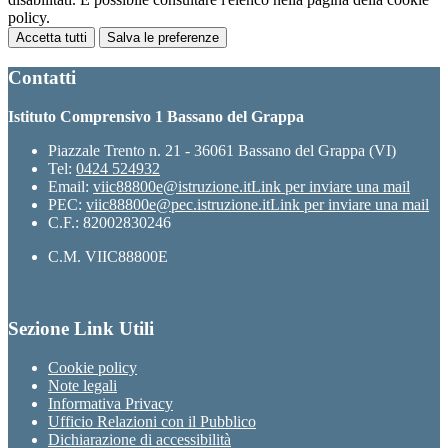
policy.
Accetta tutti
Salva le preferenze
Contatti
Istituto Comprensivo 1 Bassano del Grappa
Piazzale Trento n. 21 - 36061 Bassano del Grappa (VI)
Tel:
0424 524932
Email:
viic88800e@istruzione.it
Link per inviare una mail
PEC:
viic88800e@pec.istruzione.it
Link per inviare una mail
C.F.: 82002830246
C.M. VIIC88800E
Sezione Link Utili
Cookie policy
Note legali
Informativa Privacy
Ufficio Relazioni con il Pubblico
Dichiarazione di accessibilità