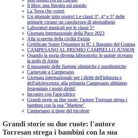
Il libro: una finestra sul mondo
La Terra che vorrei
Un giornale tutto nostro! Le classi 3°, 4° e 5° delle
primarie creano un capolavoro di giornalismo
Laboratori musicali per le classi 5^
Giornata internazionale della Pace 2023
Alla scoperta della civiltà Egizia
Certificate Super Organiser to IC 1 Bassano del Grappa
CAMPESANO AL PREMIO CAMPIELLO JUNIOR
Quando la storia diventa laboratorio: le quinte ricreano
la polis di Atene
Il passaggio delle fiamme olimpiche e paralimpiche
Carnevale a Campesano
Giornata internazionale per i diritti dell'infanzia e
dell'adolescenza: alla primaria Campesano abbiamo
festeggiato i nostri diritti!
Incontro con l'apicultrice
Grandi storie su due ruote: l'autore Torresan strega i
bambini con la sua "Marlene"
Campesano si tinge del tricolore
Grandi storie su due ruote: l'autore
Torresan strega i bambini con la sua