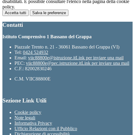
disabilitati. È possibile consultare l'elenco nella pagina della cookie
policy.
Accetta tutti
Salva le preferenze
Contatti
Istituto Comprensivo 1 Bassano del Grappa
Piazzale Trento n. 21 - 36061 Bassano del Grappa (VI)
Tel:
0424 524932
Email:
viic88800e@istruzione.it
Link per inviare una mail
PEC:
viic88800e@pec.istruzione.it
Link per inviare una mail
C.F.: 82002830246
C.M. VIIC88800E
Sezione Link Utili
Cookie policy
Note legali
Informativa Privacy
Ufficio Relazioni con il Pubblico
Dichiarazione di accessibilità