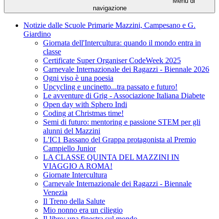
Menu di
navigazione
Notizie dalle Scuole Primarie Mazzini, Campesano e G.
Giardino
Giornata dell'Intercultura: quando il mondo entra in
classe
Certificate Super Organiser CodeWeek 2025
Carnevale Internazionale dei Ragazzi - Biennale 2026
Ogni viso è una poesia
Upcycling e uncinetto...tra passato e futuro!
Le avventure di Grig - Associazione Italiana Diabete
Open day with Sphero Indi
Coding at Christmas time!
Semi di futuro: mentoring e passione STEM per gli
alunni del Mazzini
L'IC1 Bassano del Grappa protagonista al Premio
Campiello Junior
LA CLASSE QUINTA DEL MAZZINI IN
VIAGGIO A ROMA!
Giornate Intercultura
Carnevale Internazionale dei Ragazzi - Biennale
Venezia
Il Treno della Salute
Mio nonno era un ciliegio
Il libro: una finestra sul mondo