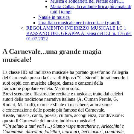
Musica e solidarietà nel Natale dell'IC1
Maria Callas, la cantante lirica più amata di
tutti i tempi
Natale in musica
Una fiaba musicale per i piccoli...e i grandi!
REGOLAMENTO INDIRIZZO MUSICALE I.C 1
BASSANO DEL GRAPPA Ai sensi del D.I. n. 176 del
01.07.2022
A Carnevale...una grande magia
musicale!
La classe IID ad indirizzo musicale ha portato quest’anno l’allegria
del Carnevale presso la Casa di Riposo “G. Sterni”, intrattenendo i
suoi ospiti con musiche allegre, danze e canzoni della
tradizione popolare veneta. Ma non solo...
Brevi scenette e filastrocche recitate e musicate, tratte dai celebri
autori della tradizione narrativa italiana (A. Cuman Pertile, G.
Rodari, M. Lodi), marce e sfilate di maschere, animazione
e concertazione delle poesie più famose del Carnevale.
Risate, musica, canto, poesia, cultura, accoglienza, condivisione:
questo il Carnevale del nostro indirizzo musicale!
“Un saluto a tutti voi! (...) Siamo vispe mascherine, Arlecchini e
Colombine, diavolini, follettini, marinari, bei ciociari, comarelle,