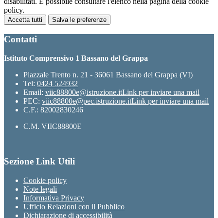
disabilitati. È possibile consultare l'elenco nella pagina della cookie
policy.
Accetta tutti
Salva le preferenze
Contatti
Istituto Comprensivo 1 Bassano del Grappa
Piazzale Trento n. 21 - 36061 Bassano del Grappa (VI)
Tel:
0424 524932
Email:
viic88800e@istruzione.it
Link per inviare una mail
PEC:
viic88800e@pec.istruzione.it
Link per inviare una mail
C.F.: 82002830246
C.M. VIIC88800E
Sezione Link Utili
Cookie policy
Note legali
Informativa Privacy
Ufficio Relazioni con il Pubblico
Dichiarazione di accessibilità