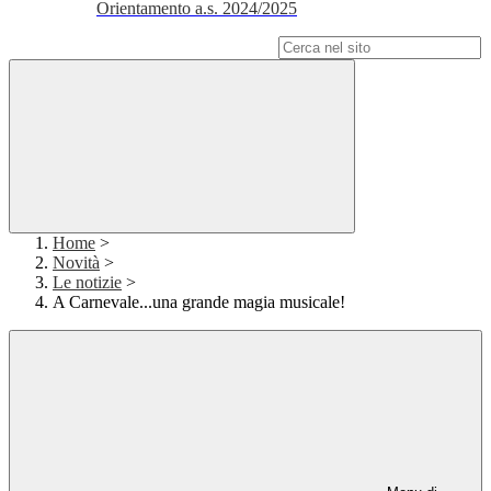
Orientamento a.s. 2024/2025
Campo di ricerca per le pagine del sito
Home
>
Novità
>
Le notizie
>
A Carnevale...una grande magia musicale!